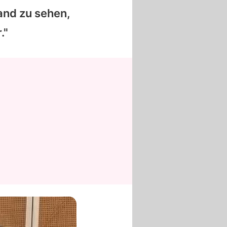
and zu sehen,
."