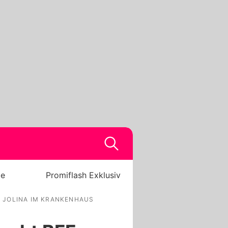
be
Promiflash Exklusiv
 JOLINA IM KRANKENHAUS