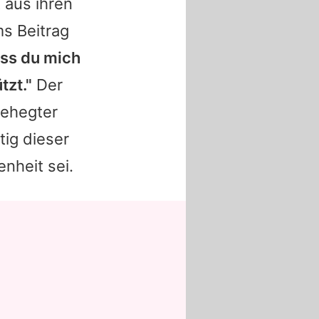
 aus ihren
s Beitrag
ss du mich
zt."
Der
gehegter
tig dieser
enheit sei.