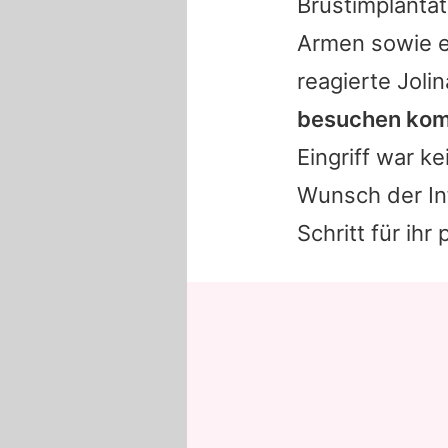
Brustimplantat
Armen sowie e
reagierte
Jolin
besuchen komm
Eingriff war k
Wunsch der Inf
Schritt für ih