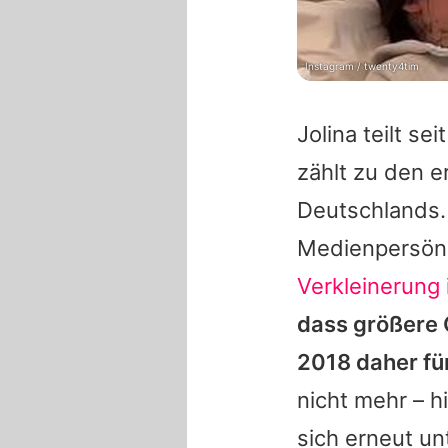
Instagram / twenty4tim
Jolina teilt s
zählt zu den e
Deutschlands.
Medienpersönl
Verkleinerung
dass größere 
2018 daher fü
nicht mehr – 
sich erneut un