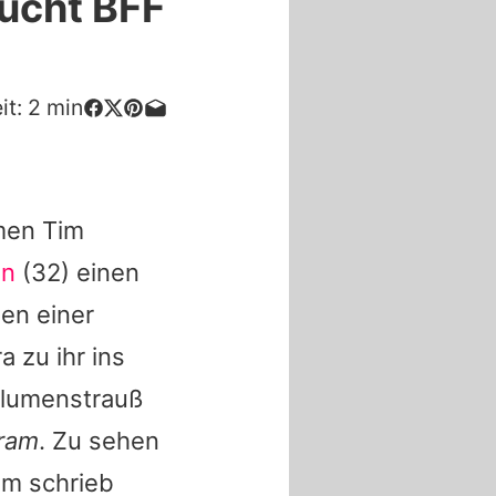
ucht BFF
it:
2
min
men Tim
en
(32) einen
en einer
 zu ihr ins
Blumenstrauß
gram
. Zu sehen
im schrieb