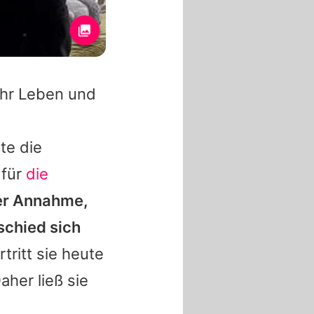
 ihr Leben und
te die
 für
die
er Annahme,
schied sich
ritt sie heute
her ließ sie