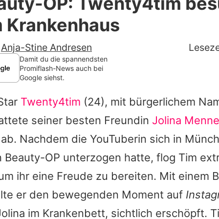
auty-OP: Twenty4tim bes
Filme & Serien
m Krankenhaus
Lifestyle
-
Anja-Stine Andresen
Leseze
Familie & Liebe
Damit du die spannendsten
Promiflash-News auch bei
Google siehst.
Promiflash Exklusiv
Star
Twenty4tim
(24), mit bürgerlichem Na
Alle Themen auf Promiflash
ttete seiner besten Freundin
Jolina Menn
Jobs
ab. Nachdem die YouTuberin sich in Münch
App runterladen
Beauty-OP unterzogen hatte, flog Tim extra
Team
um ihr eine Freude zu bereiten. Mit einem 
eilte er den bewegenden Moment auf
Insta
Redaktionelle Richtlinien
Jolina
im Krankenbett, sichtlich erschöpft. T
Impressum