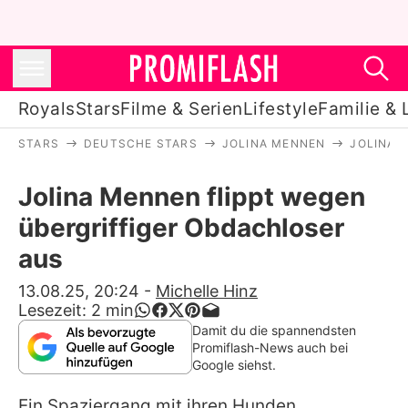
Royals
Stars
Filme & Serien
Lifestyle
Familie & 
STARS
DEUTSCHE STARS
JOLINA MENNEN
JOLINA 
Royals
Jolina Mennen flippt wegen
Stars
übergriffiger Obdachloser
Filme & Serien
aus
Lifestyle
13.08.25, 20:24
-
Michelle Hinz
Lesezeit:
2
min
Familie & Liebe
Damit du die spannendsten
Promiflash-News auch bei
Promiflash Exklusiv
Google siehst.
Ein Spaziergang mit ihren Hunden