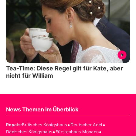
Tea-Time: Diese Regel gilt für Kate, aber
nicht für William
News Themen im Überblick
•
•
Royals
:
Britisches Königshaus
Deutscher Adel
•
•
Dänisches Königshaus
Fürstenhaus Monaco