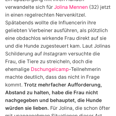
Alle Themen auf Promiflash
verwandelte sich für
Jolina Mennen
(32) jetzt
Jobs
in einen regelrechten Nervenkitzel.
Spätabends wollte die Influencerin ihre
App runterladen
geliebten Vierbeiner ausführen, als plötzlich
Team
eine obdachlos wirkende Frau direkt auf sie
und die Hunde zugesteuert kam. Laut
Jolinas
Redaktionelle Richtlinien
Schilderung auf
Instagram
versuchte die
Impressum
Frau, die Tiere zu streicheln, doch die
ehemalige
Dschungelcamp
-Teilnehmerin
Datenschutzerklärung
machte deutlich, dass das nicht in Frage
Nutzungsbedingungen
kommt.
Trotz mehrfacher Aufforderung,
Utiq verwalten
Abstand zu halten, habe die Frau nicht
nachgegeben und behauptet, die Hunde
würden sie lieben.
Für
Jolina
, die schon öfter
mit unangenehmen Situationen dieser Art