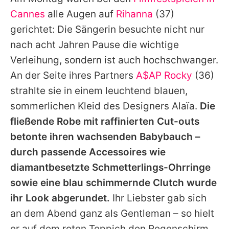
Alle Themen auf Promiflash
Cannes
alle Augen auf
Rihanna
(37)
Jobs
gerichtet: Die Sängerin besuchte nicht nur
nach acht Jahren Pause die wichtige
App runterladen
Verleihung, sondern ist auch hochschwanger.
Team
An der Seite ihres Partners
A$AP Rocky
(36)
strahlte sie in einem leuchtend blauen,
Redaktionelle Richtlinien
sommerlichen Kleid des Designers Alaïa.
Die
Impressum
fließende Robe mit raffinierten Cut-outs
betonte ihren wachsenden Babybauch –
Datenschutzerklärung
durch passende Accessoires wie
Nutzungsbedingungen
diamantbesetzte Schmetterlings-Ohrringe
Utiq verwalten
sowie eine blau schimmernde Clutch wurde
ihr Look abgerundet.
Ihr Liebster gab sich
an dem Abend ganz als Gentleman – so hielt
er auf dem roten Teppich den Regenschirm