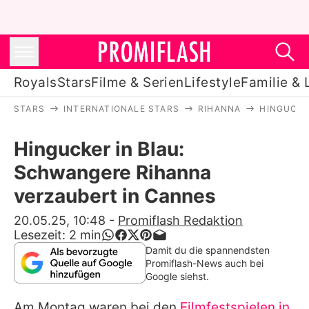
Royals
Stars
Filme & Serien
Lifestyle
Familie & 
STARS
INTERNATIONALE STARS
RIHANNA
HINGUCKE
Royals
Hingucker in Blau:
Stars
Schwangere Rihanna
Filme & Serien
verzaubert in Cannes
Lifestyle
20.05.25, 10:48
-
Promiflash Redaktion
Lesezeit:
2
min
Familie & Liebe
Damit du die spannendsten
Promiflash-News auch bei
Promiflash Exklusiv
Google siehst.
Am Montag waren bei den
Filmfestspielen in