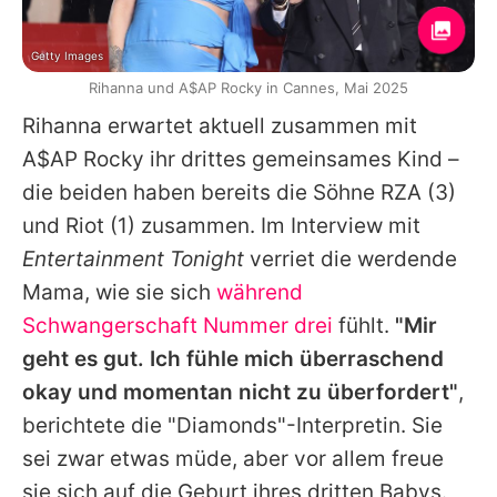
Getty Images
Rihanna und A$AP Rocky in Cannes, Mai 2025
Rihanna erwartet aktuell zusammen mit
A$AP Rocky ihr drittes gemeinsames Kind –
die beiden haben bereits die Söhne
RZA
(3)
und
Riot
(1) zusammen. Im Interview mit
Entertainment Tonight
verriet die werdende
Mama, wie sie sich
während
Schwangerschaft Nummer drei
fühlt.
"Mir
geht es gut. Ich fühle mich überraschend
okay und momentan nicht zu überfordert"
,
berichtete die "Diamonds"-Interpretin. Sie
sei zwar etwas müde, aber vor allem freue
sie sich auf die Geburt ihres dritten Babys.