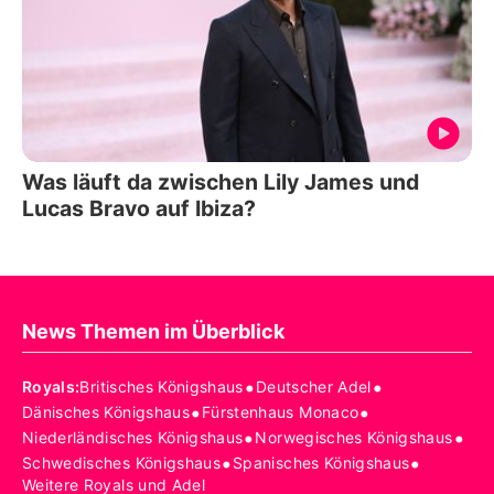
Was läuft da zwischen Lily James und
Lucas Bravo auf Ibiza?
News Themen im Überblick
•
•
Royals
:
Britisches Königshaus
Deutscher Adel
•
•
Dänisches Königshaus
Fürstenhaus Monaco
•
•
Niederländisches Königshaus
Norwegisches Königshaus
•
•
Schwedisches Königshaus
Spanisches Königshaus
Weitere Royals und Adel