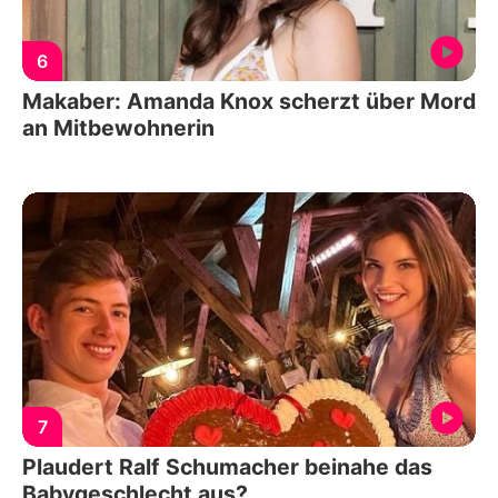
6
Makaber: Amanda Knox scherzt über Mord
an Mitbewohnerin
7
Plaudert Ralf Schumacher beinahe das
Babygeschlecht aus?