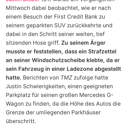
Alle Themen auf Promiflash
Mittwoch dabei beobachtet, wie er nach
Jobs
einem Besuch der First Credit Bank zu
seinem geparkten SUV zurückkehrte und
App runterladen
dabei in den Schritt seiner weiten, tief
Team
sitzenden Hose griff.
Zu seinem Ärger
musste er feststellen, dass ein Strafzettel
Redaktionelle Richtlinien
an seiner Windschutzscheibe klebte, da er
Impressum
sein Fahrzeug in einer Ladezone abgestellt
hatte.
Berichten von
TMZ
zufolge hatte
Datenschutzerklärung
Justin
Schwierigkeiten, einen geeigneten
Nutzungsbedingungen
Parkplatz für seinen großen Mercedes G-
Utiq verwalten
Wagon zu finden, da die Höhe des Autos die
Grenze der umliegenden Parkhäuser
überschritt.