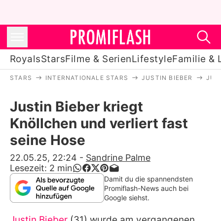
Royals
Stars
Filme & Serien
Lifestyle
Familie & 
STARS
INTERNATIONALE STARS
JUSTIN BIEBER
JUS
Royals
Justin Bieber kriegt
Stars
Knöllchen und verliert fast
Filme & Serien
seine Hose
Lifestyle
22.05.25, 22:24
-
Sandrine Palme
Lesezeit:
2
min
Familie & Liebe
Damit du die spannendsten
Promiflash-News auch bei
Promiflash Exklusiv
Google siehst.
Justin Bieber
(31) wurde am vergangenen