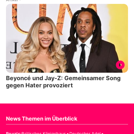
Beyoncé und Jay-Z: Gemeinsamer Song
gegen Hater provoziert
News Themen im Überblick
•
•
Royals
:
Britisches Königshaus
Deutscher Adel