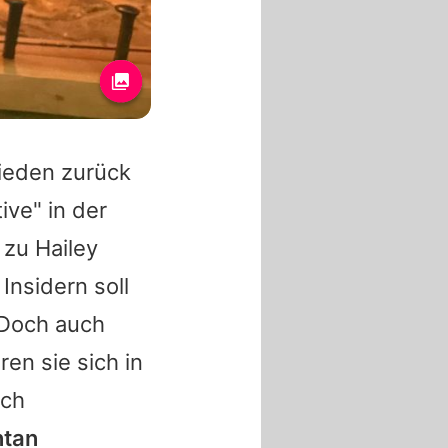
ieden zurück
ive" in der
s zu
Hailey
Insidern soll
 Doch auch
en sie sich in
ich
ntan