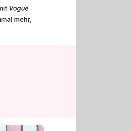
mit
Vogue
nmal mehr,