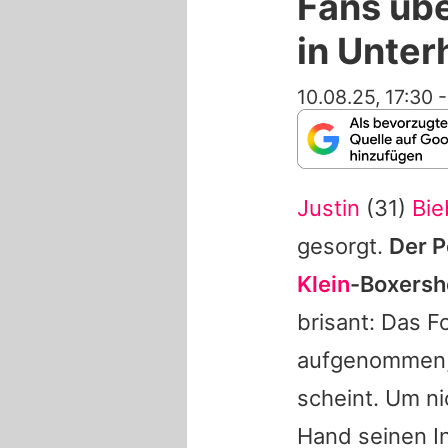
Fans übe
in Unte
10.08.25, 17:30
Justin
(31)
Bie
gesorgt.
Der P
Klein
-Boxersh
brisant: Das 
aufgenommen
scheint. Um ni
Hand seinen In