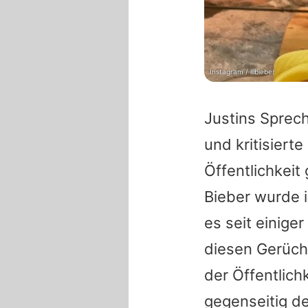
Instagram / lilbieber
Justins
Sprech
und kritisiert
Öffentlichkei
Bieber
wurde in
es seit einige
diesen Gerücht
der Öffentlich
gegenseitig de