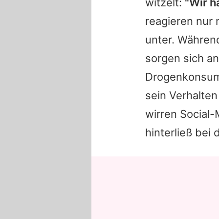
witzelt:
"Wir h
reagieren nur 
unter. Während
sorgen sich a
Drogenkonsum 
sein Verhalten
wirren Social-
hinterließ bei