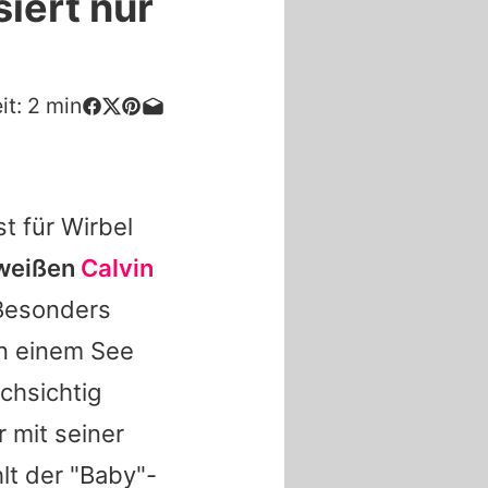
siert nur
it:
2
min
t für Wirbel
n weißen
Calvin
esonders
n einem See
chsichtig
 mit seiner
lt der "Baby"-