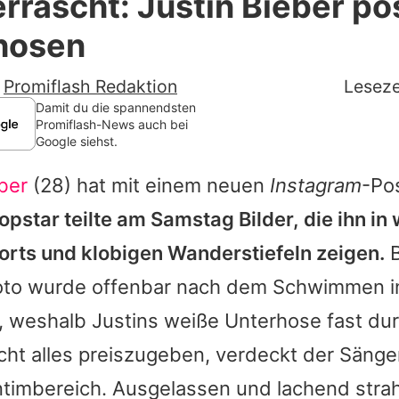
rrascht: Justin Bieber po
Filme & Serien
rhosen
Lifestyle
-
Promiflash Redaktion
Leseze
Familie & Liebe
Damit du die spannendsten
Promiflash-News auch bei
Google siehst.
Promiflash Exklusiv
ber
(28) hat mit einem neuen
Instagram
-Pos
Alle Themen auf Promiflash
opstar teilte am Samstag Bilder, die ihn i
Jobs
orts und klobigen Wanderstiefeln zeigen.
B
App runterladen
Foto wurde offenbar nach dem Schwimmen i
Team
, weshalb
Justins
weiße Unterhose fast dur
cht alles preiszugeben, verdeckt der Sänger
Redaktionelle Richtlinien
timbereich. Ausgelassen und lachend strah
Impressum