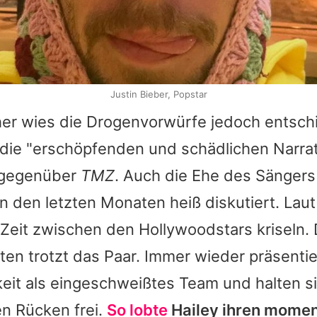
Justin Bieber, Popstar
er wies die Drogenvorwürfe jedoch entsch
e die "erschöpfenden und schädlichen Narrat
t gegenüber
TMZ
. Auch die Ehe des Sänger
 den letzten Monaten heiß diskutiert. Laut 
r Zeit zwischen den Hollywoodstars kriseln.
en trotzt das Paar. Immer wieder präsentier
keit als eingeschweißtes Team und halten s
n Rücken frei.
So lobte
Hailey
ihren mome