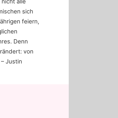
nicht alle
mischen sich
hrigen feiern,
glichen
hres. Denn
erändert: von
 –
Justin