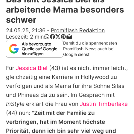
Alle Themen auf Promiflash
arbeitende Mama besonders
Jobs
schwer
App runterladen
24.05.25, 21:36
-
Promiflash Redaktion
Lesezeit:
2
min
Team
Damit du die spannendsten
Promiflash-News auch bei
Redaktionelle Richtlinien
Google siehst.
Für
Jessica Biel
(43) ist es nicht immer leicht,
Impressum
gleichzeitig eine Karriere in Hollywood zu
Datenschutzerklärung
verfolgen und als Mama für ihre Söhne Silas
Nutzungsbedingungen
und Phineas da zu sein. Im Gespräch mit
InStyle
erklärt die Frau von
Justin Timberlake
Utiq verwalten
(44) nun:
"Zeit mit der Familie zu
verbringen, hat im Moment höchste
Priorität, denn ich bin sehr viel weg und