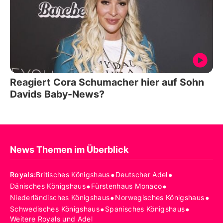
Reagiert Cora Schumacher hier auf Sohn
Davids Baby-News?
News Themen im Überblick
•
•
Royals
:
Britisches Königshaus
Deutscher Adel
•
•
Dänisches Königshaus
Fürstenhaus Monaco
•
•
Niederländisches Königshaus
Norwegisches Königshaus
•
•
Schwedisches Königshaus
Spanisches Königshaus
Weitere Royals und Adel