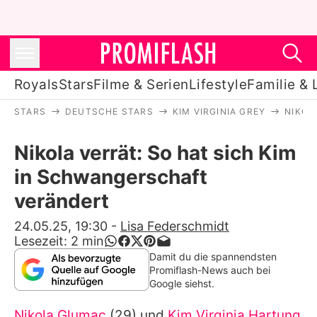
Royals
Stars
Filme & Serien
Lifestyle
Familie & 
STARS
DEUTSCHE STARS
KIM VIRGINIA GREY
NIKOL
Royals
Nikola verrät: So hat sich Kim
Stars
in Schwangerschaft
Filme & Serien
verändert
Lifestyle
24.05.25, 19:30
-
Lisa Federschmidt
Lesezeit:
2
min
Familie & Liebe
Damit du die spannendsten
Promiflash-News auch bei
Promiflash Exklusiv
Google siehst.
Nikola Glumac
(29) und
Kim Virginia Hartung