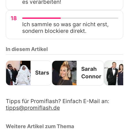
es verarbeiten!
18
Ich sammle so was gar nicht erst,
sondern blockiere direkt.
In diesem Artikel
Sarah
Stars
Connor
Tipps für Promiflash? Einfach E-Mail an:
tipps@promiflash.de
Weitere Artikel zum Thema