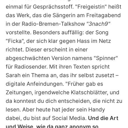
Alle Themen auf Promiflash
einmal für Gesprächsstoff. "Freigeistin" heißt
das Werk, das die Sängerin am Freitagabend
Jobs
in der Radio-Bremen-Talkshow
"3nach9"
App runterladen
vorstellte. Besonders auffällig: der Song
Team
"Ficka", der sich klar gegen Hass im Netz
richtet. Dieser erscheint in einer
Redaktionelle Richtlinien
abgeschwächten Version namens "Spinner"
Impressum
für Radiosender. Mit ihren Texten spricht
Sarah
ein Thema an, das ihr selbst zusetzt –
Datenschutzerklärung
digitale Anfeindungen. "Früher gab es
Nutzungsbedingungen
Zeitungen, irgendwelche Klatschblätter, und
da konntest du dich entscheiden, die nicht zu
Utiq verwalten
lesen. Aber heute hat jeder sein Handy
dabei, du bist auf Social Media.
Und die Art
und Weise, wie da ganz anonym so