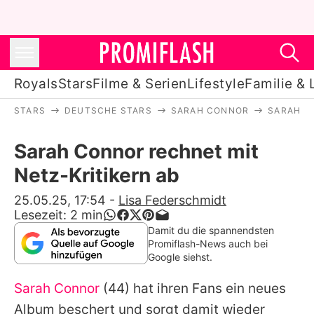
Royals
Stars
Filme & Serien
Lifestyle
Familie & 
STARS
DEUTSCHE STARS
SARAH CONNOR
SARAH C
Royals
Sarah Connor rechnet mit
Stars
Netz-Kritikern ab
Filme & Serien
25.05.25, 17:54
-
Lisa Federschmidt
Lesezeit:
2
min
Lifestyle
Damit du die spannendsten
Promiflash-News auch bei
Familie & Liebe
Google siehst.
Promiflash Exklusiv
Sarah Connor
(44) hat ihren Fans ein neues
Album beschert und sorgt damit wieder