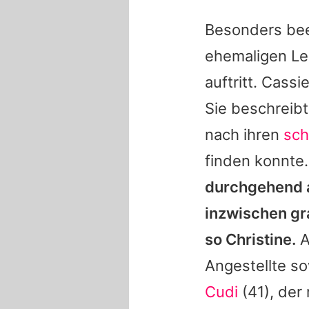
Besonders bee
ehemaligen Le
auftritt.
Cassi
Sie beschreibt
nach ihren
sch
finden konnte
durchgehend a
inzwischen gra
so Christine.
A
Angestellte s
Cudi
(41), der