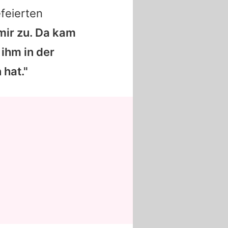
feierten
 mir zu. Da kam
ihm in der
 hat."