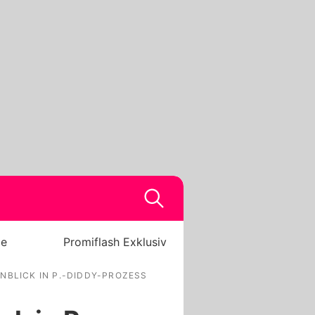
be
Promiflash Exklusiv
NBLICK IN P.-DIDDY-PROZESS