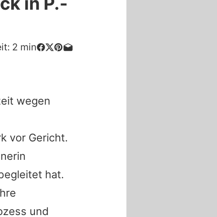
k in P.-
it:
2
min
zeit wegen
k vor Gericht.
nerin
egleitet hat.
hre
rozess und