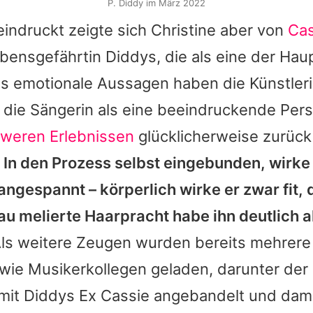
P. Diddy im März 2022
indruckt zeigte sich Christine aber von
Cas
bensgefährtin
Diddys
, die als eine der Ha
es
emotionale Aussagen haben die Künstleri
 die Sängerin als eine beeindruckende Persö
weren Erlebnissen
glücklicherweise zurück
.
In den Prozess selbst eingebunden, wirk
ngespannt – körperlich wirke er zwar fit, 
u melierte Haarpracht habe ihn deutlich al
ls weitere Zeugen wurden bereits mehrere
owie Musikerkollegen geladen, darunter de
 mit
Diddys
Ex
Cassie
angebandelt und dam