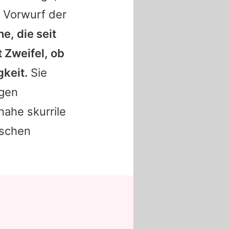
n Vorwurf der
ne, die seit
t Zweifel, ob
gkeit.
Sie
ngen
nahe skurrile
ischen