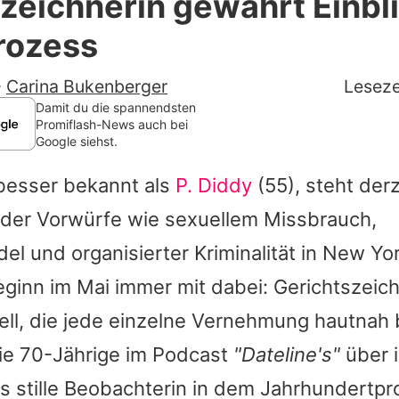
zeichnerin gewährt Einblic
Filme & Serien
rozess
Lifestyle
-
Carina Bukenberger
Leseze
Familie & Liebe
Damit du die spannendsten
Promiflash-News auch bei
Google siehst.
Promiflash Exklusiv
esser bekannt als
P. Diddy
(55), steht der
Alle Themen auf Promiflash
er Vorwürfe wie sexuellem Missbrauch,
Jobs
 und organisierter Kriminalität in New Yor
App runterladen
ginn im Mai immer mit dabei: Gerichtszeich
Team
ell, die jede einzelne Vernehmung hautnah b
die 70-Jährige im Podcast
"Dateline's"
über i
Redaktionelle Richtlinien
s stille Beobachterin in dem Jahrhundertp
Impressum