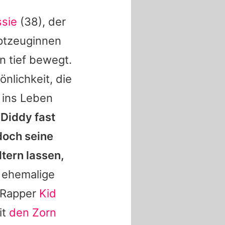
sie
(38), der
uptzeuginnen
n tief bewegt.
nlichkeit, die
 ins Leben
e
Diddy
fast
doch seine
tern lassen,
 ehemalige
r Rapper
Kid
it
den Zorn