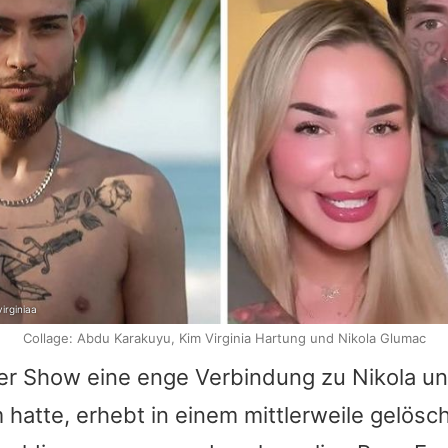
irginiaa
Collage: Abdu Karakuyu, Kim Virginia Hartung und Nikola Glumac
 der Show eine enge Verbindung zu
Nikola
un
m
hatte, erhebt in einem mittlerweile gelösc