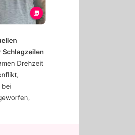
uellen
r Schlagzeilen
amen Drehzeit
nflikt,
 bei
geworfen,