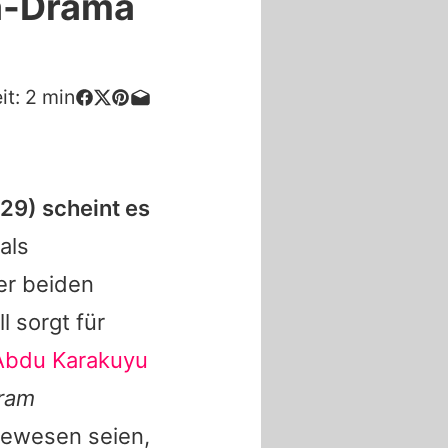
a-Drama
it:
2
min
29) scheint es
als
er beiden
l sorgt für
Abdu Karakuyu
gram
gewesen seien,