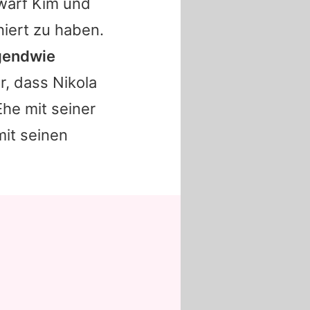
 warf
Kim
und
niert zu haben.
rgendwie
er, dass
Nikola
he mit seiner
it seinen