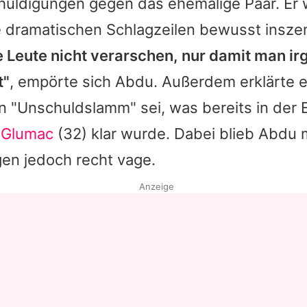
uldigungen gegen das ehemalige Paar. Er
e dramatischen Schlagzeilen bewusst insze
e Leute nicht verarschen, nur damit man i
t"
, empörte sich
Abdu
. Außerdem erklärte 
 "Unschuldslamm" sei, was bereits in der E
a Glumac
(32) klar wurde. Dabei blieb
Abdu
m
en jedoch recht vage.
Anzeige