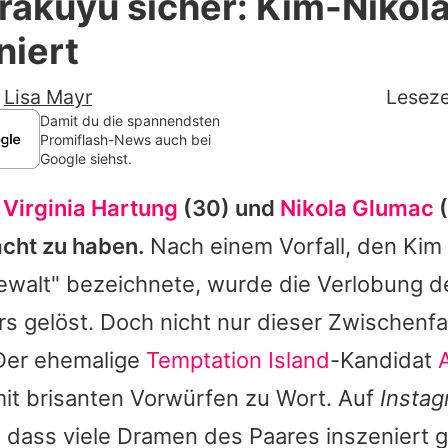
rakuyu sicher: Kim-Nikol
Filme & Serien
niert
Lifestyle
-
Lisa Mayr
Leseze
Familie & Liebe
Damit du die spannendsten
Promiflash-News auch bei
Google siehst.
Promiflash Exklusiv
 Virginia Hartung
(30) und
Nikola Glumac
(
Alle Themen auf Promiflash
cht zu haben.
Nach einem Vorfall, den
Kim
Jobs
Gewalt" bezeichnete, wurde die Verlobung d
App runterladen
rs gelöst. Doch nicht nur dieser Zwischenfal
Team
 Der ehemalige
Temptation Island
-Kandidat
mit brisanten Vorwürfen zu Wort. Auf
Insta
Redaktionelle Richtlinien
, dass viele Dramen des Paares inszeniert 
Impressum