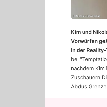
Instagram / kimvirginiaa
Kim
und
Nikol
Vorwürfen geä
in der Realit
bei "
Temptatio
nachdem
Kim
Zuschauern Di
Abdus
Grenzen