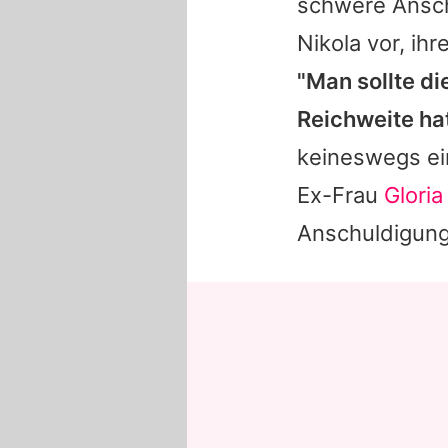
schwere Ansch
Nikola
vor, ihr
"Man sollte di
Reichweite ha
keineswegs ein
Ex-Frau
Glori
Anschuldigung