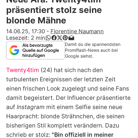
Alle Themen auf Promiflash
präsentiert stolz seine
Jobs
blonde Mähne
App runterladen
14.06.25, 17:30
-
Florentine Naumann
Lesezeit:
2
min
Team
Damit du die spannendsten
Promiflash-News auch bei
Redaktionelle Richtlinien
Google siehst.
Twenty4tim
(24) hat sich nach den
Impressum
turbulenten Ereignissen der letzten Zeit
Datenschutzerklärung
einen frischen Look zugelegt und seine Fans
Nutzungsbedingungen
damit begeistert. Der Influencer präsentierte
auf
Instagram
mit einem Selfie seine neue
Utiq verwalten
Haarpracht: blonde Strähnchen, die seinen
bisherigen Stil komplett verändern. Dazu
schrieb er stolz:
"Bin offiziell in meiner