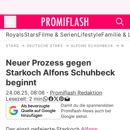
Royals
Stars
Filme & Serien
Lifestyle
Familie & 
STARS
DEUTSCHE STARS
ALFONS SCHUHBECK
NEU
Royals
Neuer Prozess gegen
Stars
Starkoch Alfons Schuhbeck
Filme & Serien
beginnt
Lifestyle
24.06.25, 08:06
-
Promiflash Redaktion
Lesezeit:
2
min
Familie & Liebe
Damit du die spannendsten
Promiflash-News auch bei
Promiflash Exklusiv
Google siehst.
Der einst gefeierte Starkoch
Alfons