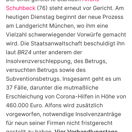
Alle Themen auf Promiflash
Schuhbeck
(76) steht erneut vor Gericht. Am
Jobs
heutigen Dienstag beginnt der neue Prozess
am Landgericht München, wo ihm eine
App runterladen
Vielzahl schwerwiegender Vorwürfe gemacht
Team
wird. Die Staatsanwaltschaft beschuldigt ihn
laut
BR24
unter anderem der
Redaktionelle Richtlinien
Insolvenzverschleppung, des Betrugs,
Impressum
versuchten Betrugs sowie des
Subventionsbetrugs. Insgesamt geht es um
Datenschutzerklärung
37 Fälle, darunter die mutmaßliche
Nutzungsbedingungen
Erschleichung von Corona-Hilfen in Höhe von
Utiq verwalten
460.000 Euro. Alfons wird zusätzlich
vorgeworfen, notwendige Insolvenzanträge
für neun seiner Firmen nicht fristgerecht
gestellt zu haben.
Vier Verhandlungstage