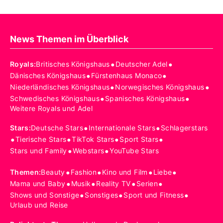
News Themen im Überblick
•
•
Royals
:
Britisches Königshaus
Deutscher Adel
•
•
Dänisches Königshaus
Fürstenhaus Monaco
•
•
Niederländisches Königshaus
Norwegisches Königshaus
•
•
Schwedisches Königshaus
Spanisches Königshaus
Weitere Royals und Adel
•
•
Stars
:
Deutsche Stars
Internationale Stars
Schlagerstars
•
•
•
•
Tierische Stars
TikTok Stars
Sport Stars
•
•
Stars und Family
Webstars
YouTube Stars
•
•
•
•
Themen
:
Beauty
Fashion
Kino und Film
Liebe
•
•
•
•
Mama und Baby
Musik
Reality TV
Serien
•
•
•
Shows und Sonstige
Sonstiges
Sport und Fitness
Urlaub und Reise