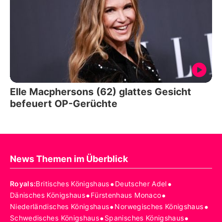
Elle Macphersons (62) glattes Gesicht
befeuert OP-Gerüchte
News Themen im Überblick
•
•
Royals
:
Britisches Königshaus
Deutscher Adel
•
•
Dänisches Königshaus
Fürstenhaus Monaco
•
•
Niederländisches Königshaus
Norwegisches Königshaus
•
•
Schwedisches Königshaus
Spanisches Königshaus