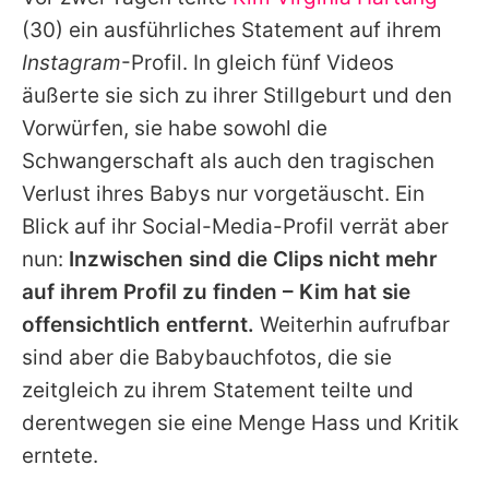
Alle Themen auf Promiflash
(30) ein ausführliches Statement auf ihrem
Jobs
Instagram
-Profil. In gleich fünf Videos
äußerte sie sich zu ihrer Stillgeburt und den
App runterladen
Vorwürfen, sie habe sowohl die
Team
Schwangerschaft als auch den tragischen
Verlust ihres Babys nur vorgetäuscht. Ein
Redaktionelle Richtlinien
Blick auf ihr Social-Media-Profil verrät aber
Impressum
nun:
Inzwischen sind die Clips nicht mehr
auf ihrem Profil zu finden –
Kim
hat sie
Datenschutzerklärung
offensichtlich entfernt.
Weiterhin aufrufbar
Nutzungsbedingungen
sind aber die Babybauchfotos, die sie
Utiq verwalten
zeitgleich zu ihrem Statement teilte und
derentwegen sie eine Menge Hass und Kritik
erntete.