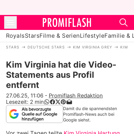
Royals
Stars
Filme & Serien
Lifestyle
Familie & 
STARS
DEUTSCHE STARS
KIM VIRGINIA GREY
KIM V
Royals
Kim Virginia hat die Video-
Stars
Statements aus Profil
Filme & Serien
entfernt
Lifestyle
27.06.25, 11:06
-
Promiflash Redaktion
Lesezeit:
2
min
Familie & Liebe
Damit du die spannendsten
Promiflash-News auch bei
Promiflash Exklusiv
Google siehst.
Vor zwei Tagen teilte
Kim Virginia Hartung