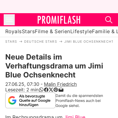
Royals
Stars
Filme & Serien
Lifestyle
Familie & 
STARS
DEUTSCHE STARS
JIMI BLUE OCHSENKNECHT
Royals
Neue Details im
Stars
Verhaftungsdrama um Jimi
Filme & Serien
Blue Ochsenknecht
Lifestyle
27.06.25, 07:30
-
Malin Friedrich
Lesezeit:
2
min
Familie & Liebe
Damit du die spannendsten
Promiflash-News auch bei
Promiflash Exklusiv
Google siehst.
Im Rechnungsdrama um
Jimi Blue