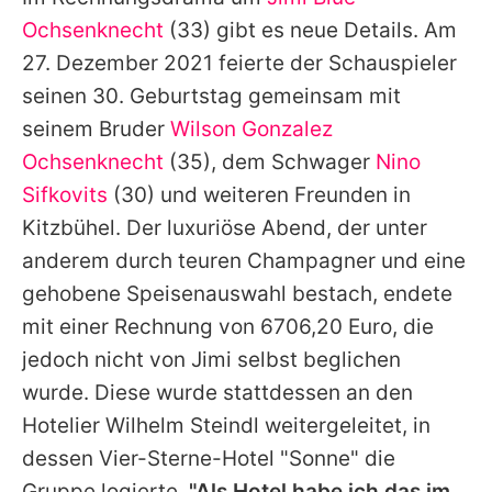
Alle Themen auf Promiflash
Ochsenknecht
(33) gibt es neue Details. Am
Jobs
27. Dezember 2021 feierte der Schauspieler
seinen 30. Geburtstag gemeinsam mit
App runterladen
seinem Bruder
Wilson Gonzalez
Team
Ochsenknecht
(35), dem Schwager
Nino
Sifkovits
(30) und weiteren Freunden in
Redaktionelle Richtlinien
Kitzbühel. Der luxuriöse Abend, der unter
Impressum
anderem durch teuren Champagner und eine
gehobene Speisenauswahl bestach, endete
Datenschutzerklärung
mit einer Rechnung von 6706,20 Euro, die
Nutzungsbedingungen
jedoch nicht von
Jimi
selbst beglichen
Utiq verwalten
wurde. Diese wurde stattdessen an den
Hotelier Wilhelm Steindl weitergeleitet, in
dessen Vier-Sterne-Hotel "Sonne" die
Gruppe logierte.
"Als Hotel habe ich das im