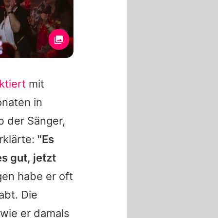
ktiert
mit
onaten in
b der Sänger,
rklärte:
"Es
s gut, jetzt
n habe er oft
bt. Die
 wie er damals