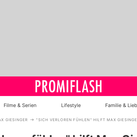
Filme & Serien
Lifestyle
Familie & Lie
X GIESINGER
"SICH VERLOREN FÜHLEN" HILFT MAX GIESIN
Royals
Stars