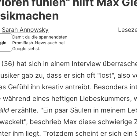
rloren fühlen" hilft Max G
Filme & Serien
sikmachen
Lifestyle
-
Sarah Annowsky
Leseze
Familie & Liebe
Damit du die spannendsten
Promiflash-News auch bei
Google siehst.
Promiflash Exklusiv
(36) hat sich in einem Interview überrasch
Alle Themen auf Promiflash
siker gab zu, dass er sich oft "lost", also v
Jobs
s Gefühl ihn kreativ antreibt. Besonders in
App runterladen
e während eines heftigen Liebeskummers, w
Team
Bild
erzählte. "Ein paar Säulen in meinem L
ewackelt", beschrieb
Max
diese schwierige Z
Redaktionelle Richtlinien
inter ihm liegt. Trotzdem scheint er sich ein
Impressum