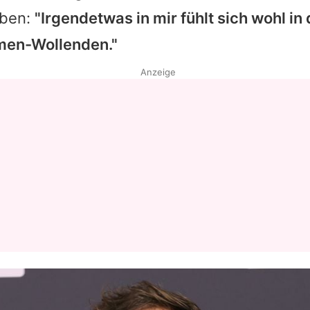
aben:
"Irgendetwas in mir fühlt sich wohl in 
Datenschutzerklärung
en-Wollenden."
Nutzungsbedingungen
Anzeige
Utiq verwalten