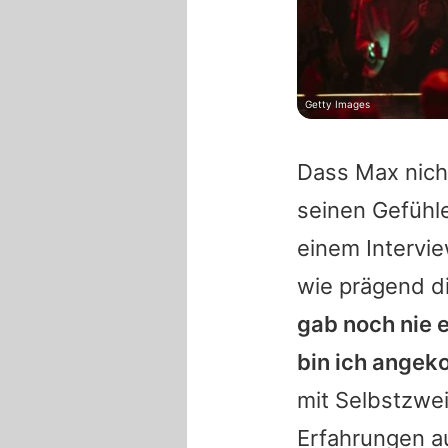
Getty Images
Dass Max nich
seinen Gefühle
einem Intervi
wie prägend di
gab noch nie e
bin ich angek
mit Selbstzwe
Erfahrungen au