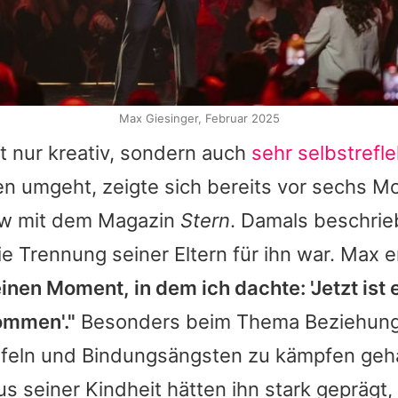
Max Giesinger, Februar 2025
t nur kreativ, sondern auch
sehr selbstrefle
n umgeht, zeigte sich bereits vor sechs M
ew mit dem Magazin
Stern
. Damals beschrie
e Trennung seiner Eltern für ihn war.
Max
e
inen Moment, in dem ich dachte: 'Jetzt ist e
ommen'."
Besonders beim Thema Beziehunge
ifeln und Bindungsängsten zu kämpfen geha
s seiner Kindheit hätten ihn stark geprägt,