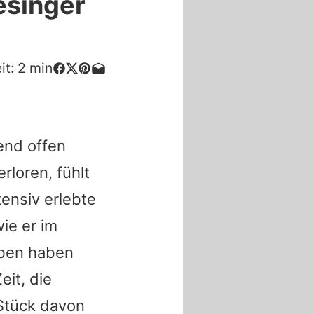
iesinger
it:
2
min
end offen
erloren, fühlt
tensiv erlebte
ie er im
eben haben
eit, die
 Stück davon