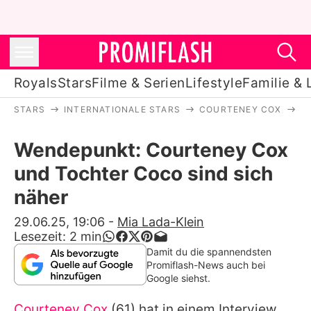
Royals
Stars
Filme & Serien
Lifestyle
Familie & 
STARS
INTERNATIONALE STARS
COURTENEY COX
W
Royals
Wendepunkt: Courteney Cox
Stars
und Tochter Coco sind sich
Filme & Serien
näher
Lifestyle
29.06.25, 19:06
-
Mia Lada-Klein
Lesezeit:
2
min
Familie & Liebe
Damit du die spannendsten
Promiflash-News auch bei
Promiflash Exklusiv
Google siehst.
Courteney Cox
(61) hat in einem Interview