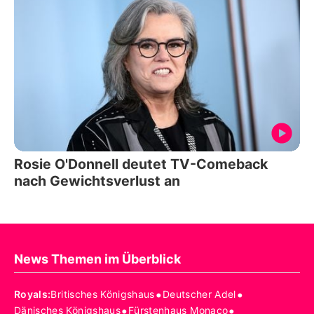
Rosie O'Donnell deutet TV-Comeback
nach Gewichtsverlust an
News Themen im Überblick
•
•
Royals
:
Britisches Königshaus
Deutscher Adel
•
•
Dänisches Königshaus
Fürstenhaus Monaco