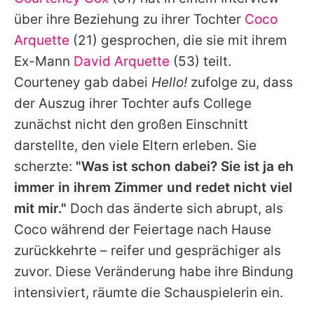
Alle Themen auf Promiflash
über ihre Beziehung zu ihrer Tochter
Coco
Jobs
Arquette
(21) gesprochen, die sie mit ihrem
Ex-Mann
David Arquette
(53) teilt.
App runterladen
Courteney
gab dabei
Hello!
zufolge zu, dass
Team
der Auszug ihrer Tochter aufs College
zunächst nicht den großen Einschnitt
Redaktionelle Richtlinien
darstellte, den viele Eltern erleben. Sie
Impressum
scherzte:
"Was ist schon dabei? Sie ist ja eh
immer in ihrem Zimmer und redet nicht viel
Datenschutzerklärung
mit mir."
Doch das änderte sich abrupt, als
Nutzungsbedingungen
Coco
während der Feiertage nach Hause
Utiq verwalten
zurückkehrte – reifer und gesprächiger als
zuvor. Diese Veränderung habe ihre Bindung
intensiviert, räumte die Schauspielerin ein.