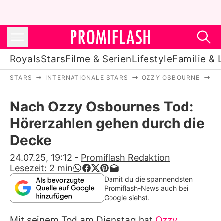
Royals
Stars
Filme & Serien
Lifestyle
Familie & 
STARS
INTERNATIONALE STARS
OZZY OSBOURNE
N
Royals
Nach Ozzy Osbournes Tod:
Stars
Hörerzahlen gehen durch die
Filme & Serien
Decke
Lifestyle
24.07.25, 19:12
-
Promiflash Redaktion
Lesezeit:
2
min
Familie & Liebe
Damit du die spannendsten
Promiflash-News auch bei
Promiflash Exklusiv
Google siehst.
Mit seinem Tod am Dienstag hat
Ozzy