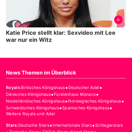
Katie Price stellt klar: Sexvideo mit Lee
war nur ein Witz
News Themen im Überblick
•
•
Royals
:
Britisches Königshaus
Deutscher Adel
•
•
Dänisches Königshaus
Fürstenhaus Monaco
•
•
Niederländisches Königshaus
Norwegisches Königshaus
•
•
Schwedisches Königshaus
Spanisches Königshaus
Weitere Royals und Adel
•
•
Stars
:
Deutsche Stars
Internationale Stars
Schlagerstars
Tierische Stars
TikTok Stars
Sport Stars