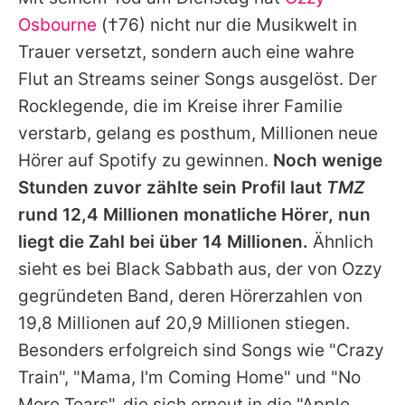
Alle Themen auf Promiflash
Osbourne
(†76) nicht nur die Musikwelt in
Jobs
Trauer versetzt, sondern auch eine wahre
Flut an Streams seiner Songs ausgelöst. Der
App runterladen
Rocklegende, die im Kreise ihrer Familie
Team
verstarb, gelang es posthum, Millionen neue
Hörer auf Spotify zu gewinnen.
Noch wenige
Redaktionelle Richtlinien
Stunden zuvor zählte sein Profil laut
TMZ
Impressum
rund 12,4 Millionen monatliche Hörer, nun
liegt die Zahl bei über 14 Millionen.
Ähnlich
Datenschutzerklärung
sieht es bei
Black Sabbath
aus, der von
Ozzy
Nutzungsbedingungen
gegründeten Band, deren Hörerzahlen von
Utiq verwalten
19,8 Millionen auf 20,9 Millionen stiegen.
Besonders erfolgreich sind Songs wie "Crazy
Train", "Mama, I'm Coming Home" und "No
More Tears", die sich erneut in die "Apple