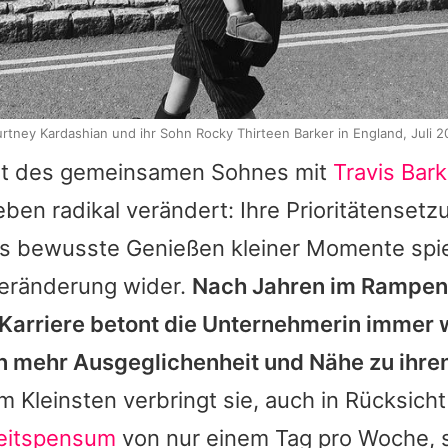
rtney Kardashian und ihr Sohn Rocky Thirteen Barker in England, Juli 
rt des gemeinsamen Sohnes mit
Travis Bark
eben radikal verändert: Ihre Prioritätensetz
as bewusste Genießen kleiner Momente spi
eränderung wider.
Nach Jahren im Rampenl
 Karriere betont die Unternehmerin immer 
 mehr Ausgeglichenheit und Nähe zu ihren
 Kleinsten verbringt sie, auch in Rücksich
eitspensum
von nur einem Tag pro Woche, so