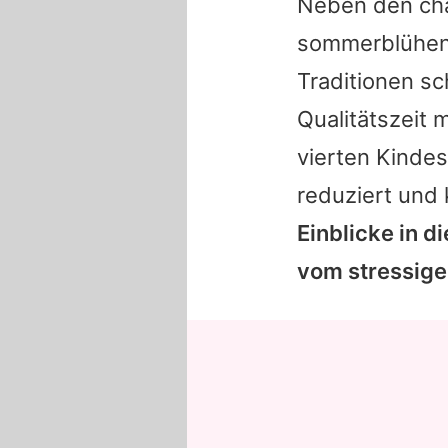
Neben den cha
sommerblühend
Traditionen s
Qualitätszeit 
vierten Kindes
reduziert und 
Einblicke in d
vom stressigen