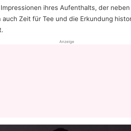
 Impressionen ihres Aufenthalts, der nebe
Datenschutzerklärung
auch Zeit für Tee und die Erkundung histo
Nutzungsbedingungen
t.
Utiq verwalten
Anzeige