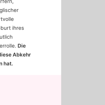
rfern,
lischer
tvolle
burt ihres
utlich
errolle.
Die
 diese Abkehr
n hat.