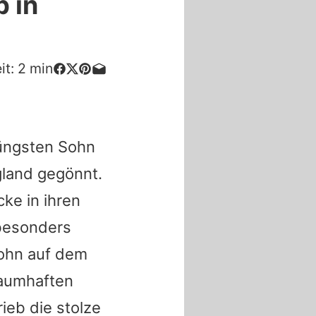
 in
it:
2
min
jüngsten Sohn
gland gegönnt.
cke in ihren
 besonders
Sohn auf dem
raumhaften
rieb die stolze