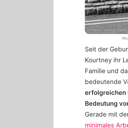
Instagram / kourtneykardash
Kou
Seit der Gebu
Kourtney
ihr L
Familie und d
bedeutende V
erfolgreichen
Bedeutung von
Gerade mit dem
minimales Arb