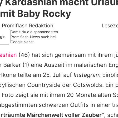
 Kardashian macht Urlaub
Filme & Serien
 mit Baby Rocky
Lifestyle
-
Promiflash Redaktion
Leseze
Familie & Liebe
Damit du die spannendsten
Promiflash-News auch bei
Google siehst.
Promiflash Exklusiv
ashian
(46) hat sich gemeinsam mit ihrem 
Alle Themen auf Promiflash
n Barker
(1) eine Auszeit im malerischen En
Jobs
Ikone teilte am 25. Juli auf
Instagram
Einbli
App runterladen
idyllischen Countryside der Cotswolds. Ein
Team
Foto zeigt sie mit ihrem 20 Monate alten 
 abgestimmten schwarzen Outfits in einer t
Redaktionelle Richtlinien
rträumte Märchenwelt voller Zauber"
, sch
Impressum