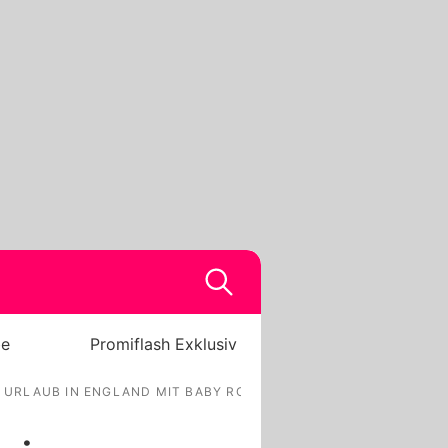
be
Promiflash Exklusiv
URLAUB IN ENGLAND MIT BABY ROCKY