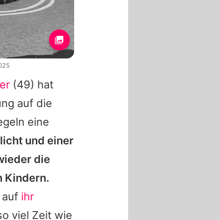
2025
er
(49) hat
ung auf die
egeln eine
icht und einer
wieder die
 Kindern.
t auf
ihr
 viel Zeit wie