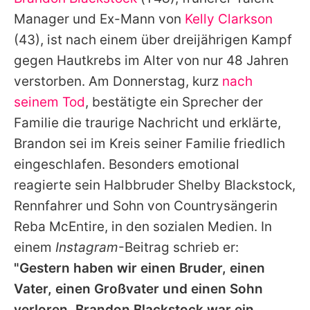
Alle Themen auf Promiflash
Manager und Ex-Mann von
Kelly Clarkson
Jobs
(43), ist nach einem über dreijährigen Kampf
gegen Hautkrebs im Alter von nur 48 Jahren
App runterladen
verstorben. Am Donnerstag, kurz
nach
Team
seinem Tod
, bestätigte ein Sprecher der
Familie die traurige Nachricht und erklärte,
Redaktionelle Richtlinien
Brandon sei im Kreis seiner Familie friedlich
Impressum
eingeschlafen. Besonders emotional
reagierte sein Halbbruder Shelby Blackstock,
Datenschutzerklärung
Rennfahrer und Sohn von Countrysängerin
Nutzungsbedingungen
Reba McEntire, in den sozialen Medien. In
Utiq verwalten
einem
Instagram
-Beitrag schrieb er:
"Gestern haben wir einen Bruder, einen
Vater, einen Großvater und einen Sohn
verloren. Brandon Blackstock war ein