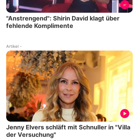
"Anstrengend": Shirin David klagt über
fehlende Komplimente
Artikel
-
Jenny Elvers schläft mit Schnuller in "Villa
der Versuchung"