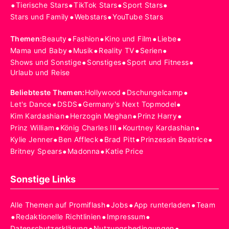
•
•
•
•
Tierische Stars
TikTok Stars
Sport Stars
•
•
Stars und Family
Webstars
YouTube Stars
•
•
•
•
Themen
:
Beauty
Fashion
Kino und Film
Liebe
•
•
•
•
Mama und Baby
Musik
Reality TV
Serien
•
•
•
Shows und Sonstige
Sonstiges
Sport und Fitness
Urlaub und Reise
•
•
Beliebteste Themen
:
Hollywood
Dschungelcamp
•
•
•
Let's Dance
DSDS
Germany's Next Topmodel
•
•
•
Kim Kardashian
Herzogin Meghan
Prinz Harry
•
•
•
Prinz William
König Charles III
Kourtney Kardashian
•
•
•
•
Kylie Jenner
Ben Affleck
Brad Pitt
Prinzessin Beatrice
•
•
Britney Spears
Madonna
Katie Price
Sonstige Links
•
•
•
Alle Themen auf Promiflash
Jobs
App runterladen
Team
•
•
•
Redaktionelle Richtlinien
Impressum
•
•
Datenschutzerklärung
Nutzungsbedingungen