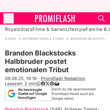
Royals
Stars
Filme & Serien
Lifestyle
Familie & 
STARS
INTERNATIONALE STARS
BRANDON BLACKSTOC
Royals
Brandon Blackstocks
Stars
Halbbruder postet
Filme & Serien
emotionalen Tribut
Lifestyle
09.08.25, 19:18
-
Promiflash Redaktion
Lesezeit:
2
min
Familie & Liebe
Damit du die spannendsten
Promiflash-News auch bei
Promiflash Exklusiv
Google siehst.
Brandon Blackstock
(†48), früherer Talent-