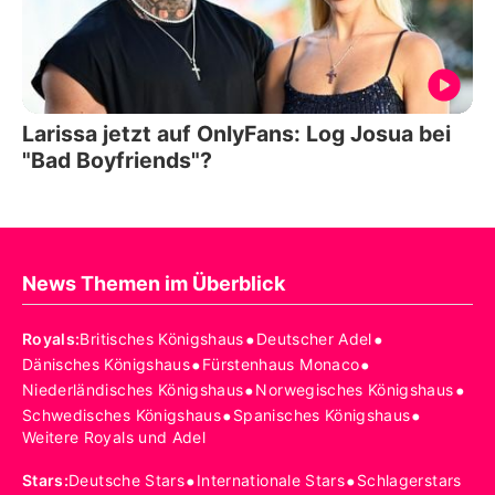
Larissa jetzt auf OnlyFans: Log Josua bei
"Bad Boyfriends"?
News Themen im Überblick
•
•
Royals
:
Britisches Königshaus
Deutscher Adel
•
•
Dänisches Königshaus
Fürstenhaus Monaco
•
•
Niederländisches Königshaus
Norwegisches Königshaus
•
•
Schwedisches Königshaus
Spanisches Königshaus
Weitere Royals und Adel
•
•
Stars
:
Deutsche Stars
Internationale Stars
Schlagerstars