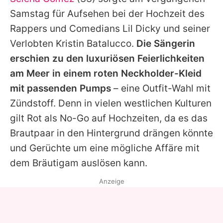
Alle Themen auf Promiflash
Samstag für Aufsehen bei der Hochzeit des
Jobs
Rappers und Comedians
Lil Dicky
und seiner
Verlobten Kristin Batalucco.
Die Sängerin
App runterladen
erschien zu den luxuriösen Feierlichkeiten
Team
am Meer in einem roten Neckholder-Kleid
mit passenden Pumps
– eine Outfit-Wahl mit
Redaktionelle Richtlinien
Zündstoff. Denn in vielen westlichen Kulturen
Impressum
gilt Rot als No-Go auf Hochzeiten, da es das
Brautpaar in den Hintergrund drängen könnte
Datenschutzerklärung
und Gerüchte um eine mögliche Affäre mit
Nutzungsbedingungen
dem Bräutigam auslösen kann.
Utiq verwalten
Anzeige