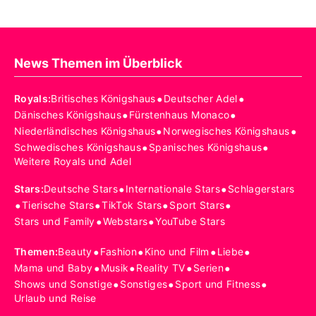
News Themen im Überblick
•
•
Royals
:
Britisches Königshaus
Deutscher Adel
•
•
Dänisches Königshaus
Fürstenhaus Monaco
•
•
Niederländisches Königshaus
Norwegisches Königshaus
•
•
Schwedisches Königshaus
Spanisches Königshaus
Weitere Royals und Adel
•
•
Stars
:
Deutsche Stars
Internationale Stars
Schlagerstars
•
•
•
•
Tierische Stars
TikTok Stars
Sport Stars
•
•
Stars und Family
Webstars
YouTube Stars
•
•
•
•
Themen
:
Beauty
Fashion
Kino und Film
Liebe
•
•
•
•
Mama und Baby
Musik
Reality TV
Serien
•
•
•
Shows und Sonstige
Sonstiges
Sport und Fitness
Urlaub und Reise