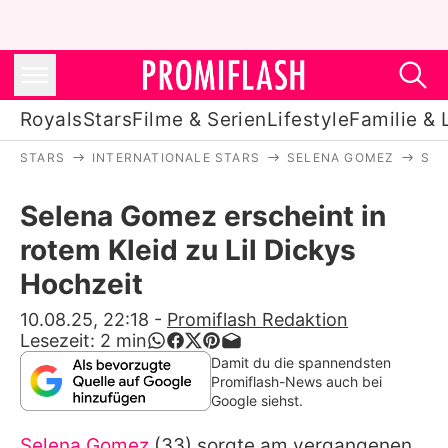
Royals
Stars
Filme & Serien
Lifestyle
Familie & 
STARS
INTERNATIONALE STARS
SELENA GOMEZ
SEL
Royals
Selena Gomez erscheint in
Stars
rotem Kleid zu Lil Dickys
Filme & Serien
Hochzeit
Lifestyle
10.08.25, 22:18
-
Promiflash Redaktion
Lesezeit:
2
min
Familie & Liebe
Damit du die spannendsten
Promiflash-News auch bei
Promiflash Exklusiv
Google siehst.
Selena Gomez
(33) sorgte am vergangenen