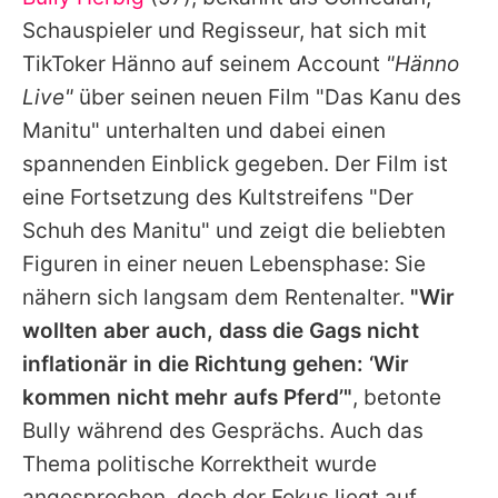
Alle Themen auf Promiflash
Schauspieler und Regisseur, hat sich mit
Jobs
TikToker Hänno auf seinem Account
"Hänno
Live"
über seinen neuen Film "Das Kanu des
App runterladen
Manitu" unterhalten und dabei einen
Team
spannenden Einblick gegeben. Der Film ist
eine Fortsetzung des Kultstreifens
"Der
Redaktionelle Richtlinien
Schuh des Manitu"
und zeigt die beliebten
Impressum
Figuren in einer neuen Lebensphase: Sie
nähern sich langsam dem Rentenalter.
"Wir
Datenschutzerklärung
wollten aber auch, dass die Gags nicht
Nutzungsbedingungen
inflationär in die Richtung gehen: ‘Wir
Utiq verwalten
kommen nicht mehr aufs Pferd’"
, betonte
Bully
während des Gesprächs. Auch das
Thema politische Korrektheit wurde
angesprochen, doch der Fokus liegt auf