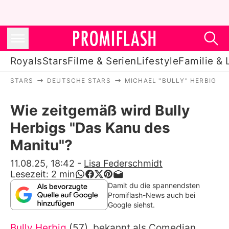
Royals
Stars
Filme & Serien
Lifestyle
Familie & 
STARS
DEUTSCHE STARS
MICHAEL "BULLY" HERBIG
Royals
Wie zeitgemäß wird Bully
Stars
Herbigs "Das Kanu des
Filme & Serien
Manitu"?
Lifestyle
11.08.25, 18:42
-
Lisa Federschmidt
Lesezeit:
2
min
Familie & Liebe
Damit du die spannendsten
Promiflash-News auch bei
Promiflash Exklusiv
Google siehst.
Bully Herbig
(57), bekannt als Comedian,