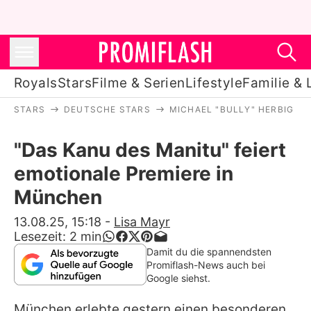
Royals
Stars
Filme & Serien
Lifestyle
Familie & 
STARS
DEUTSCHE STARS
MICHAEL "BULLY" HERBIG
Royals
"Das Kanu des Manitu" feiert
Stars
emotionale Premiere in
Filme & Serien
München
Lifestyle
13.08.25, 15:18
-
Lisa Mayr
Lesezeit:
2
min
Familie & Liebe
Damit du die spannendsten
Promiflash-News auch bei
Promiflash Exklusiv
Google siehst.
München erlebte gestern einen besonderen