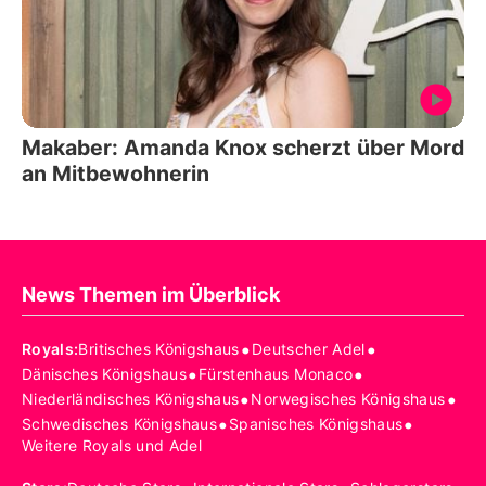
Makaber: Amanda Knox scherzt über Mord
an Mitbewohnerin
News Themen im Überblick
•
•
Royals
:
Britisches Königshaus
Deutscher Adel
•
•
Dänisches Königshaus
Fürstenhaus Monaco
•
•
Niederländisches Königshaus
Norwegisches Königshaus
•
•
Schwedisches Königshaus
Spanisches Königshaus
Weitere Royals und Adel