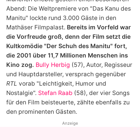
Alle Themen auf Promiflash
Abend: Die Weltpremiere von "Das Kanu des
Jobs
Manitu" lockte rund 3.000 Gäste in den
Mathäser Filmpalast.
Bereits im Vorfeld war
App runterladen
die Vorfreude groß, denn der Film setzt die
Team
Kultkomödie "
Der Schuh des Manitu
" fort,
die 2001 über 11,7 Millionen Menschen ins
Redaktionelle Richtlinien
Kino zog.
Bully Herbig
(57), Autor, Regisseur
Impressum
und Hauptdarsteller, versprach gegenüber
RTL
vorab "Leichtigkeit, Humor und
Datenschutzerklärung
Nostalgie".
Stefan Raab
(58), der vier Songs
Nutzungsbedingungen
für den Film beisteuerte, zählte ebenfalls zu
Utiq verwalten
den prominenten Gästen.
Anzeige