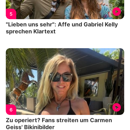
5
"Lieben uns sehr": Affe und Gabriel Kelly
sprechen Klartext
6
Zu operiert? Fans streiten um Carmen
Geiss' Bikinibilder