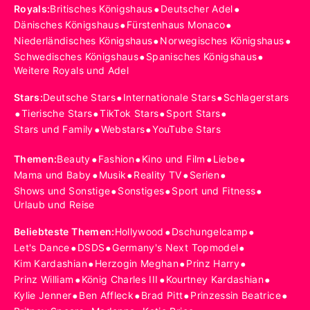
•
•
Royals
:
Britisches Königshaus
Deutscher Adel
•
•
Dänisches Königshaus
Fürstenhaus Monaco
•
•
Niederländisches Königshaus
Norwegisches Königshaus
•
•
Schwedisches Königshaus
Spanisches Königshaus
Weitere Royals und Adel
•
•
Stars
:
Deutsche Stars
Internationale Stars
Schlagerstars
•
•
•
•
Tierische Stars
TikTok Stars
Sport Stars
•
•
Stars und Family
Webstars
YouTube Stars
•
•
•
•
Themen
:
Beauty
Fashion
Kino und Film
Liebe
•
•
•
•
Mama und Baby
Musik
Reality TV
Serien
•
•
•
Shows und Sonstige
Sonstiges
Sport und Fitness
Urlaub und Reise
•
•
Beliebteste Themen
:
Hollywood
Dschungelcamp
•
•
•
Let's Dance
DSDS
Germany's Next Topmodel
•
•
•
Kim Kardashian
Herzogin Meghan
Prinz Harry
•
•
•
Prinz William
König Charles III
Kourtney Kardashian
•
•
•
•
Kylie Jenner
Ben Affleck
Brad Pitt
Prinzessin Beatrice