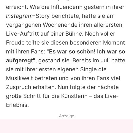
Alle Themen auf Promiflash
erreicht. Wie die Influencerin gestern in ihrer
Instagram
-Story berichtete, hatte sie am
Jobs
vergangenen Wochenende ihren allerersten
App runterladen
Live-Auftritt auf einer Bühne. Noch voller
Team
Freude teilte sie diesen besonderen Moment
mit ihren Fans:
"Es war so schön! Ich war so
Redaktionelle Richtlinien
aufgeregt"
, gestand sie. Bereits im Juli hatte
Impressum
sie mit ihrer ersten eigenen Single die
Musikwelt betreten und von ihren Fans viel
Datenschutzerklärung
Zuspruch erhalten. Nun folgte der nächste
Nutzungsbedingungen
große Schritt für die Künstlerin – das Live-
Erlebnis.
Utiq verwalten
Anzeige