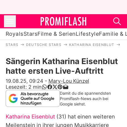
Royals
Stars
Filme & Serien
Lifestyle
Familie & 
STARS
DEUTSCHE STARS
KATHARINA EISENBLUT
SÄ
Royals
Sängerin Katharina Eisenblut
Stars
hatte ersten Live-Auftritt
Filme & Serien
19.08.25, 09:24
-
Mary-Lou Künzel
Lesezeit:
2
min
Lifestyle
Damit du die spannendsten
Promiflash-News auch bei
Familie & Liebe
Google siehst.
Promiflash Exklusiv
Katharina Eisenblut
(31) hat einen weiteren
Meilenstein in ihrer jungen Musikkarriere