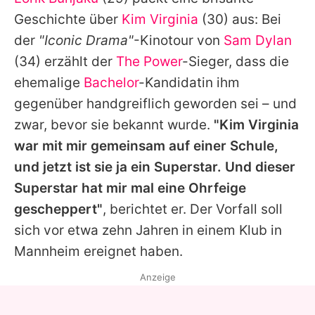
Alle Themen auf Promiflash
Geschichte über
Kim Virginia
(30) aus: Bei
Jobs
der
"Iconic Drama"
-Kinotour von
Sam Dylan
(34) erzählt der
The Power
-Sieger, dass die
App runterladen
ehemalige
Bachelor
-Kandidatin ihm
Team
gegenüber handgreiflich geworden sei – und
zwar, bevor sie bekannt wurde.
"
Kim
Virginia
Redaktionelle Richtlinien
war mit mir gemeinsam auf einer Schule,
Impressum
und jetzt ist sie ja ein Superstar. Und dieser
Superstar hat mir mal eine Ohrfeige
Datenschutzerklärung
gescheppert"
, berichtet er. Der Vorfall soll
Nutzungsbedingungen
sich vor etwa zehn Jahren in einem Klub in
Utiq verwalten
Mannheim ereignet haben.
Anzeige