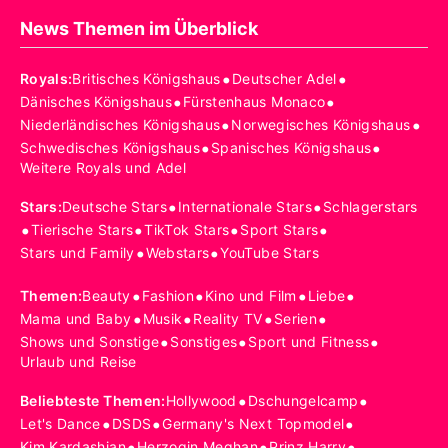
News Themen im Überblick
•
•
Royals
:
Britisches Königshaus
Deutscher Adel
•
•
Dänisches Königshaus
Fürstenhaus Monaco
•
•
Niederländisches Königshaus
Norwegisches Königshaus
•
•
Schwedisches Königshaus
Spanisches Königshaus
Weitere Royals und Adel
•
•
Stars
:
Deutsche Stars
Internationale Stars
Schlagerstars
•
•
•
•
Tierische Stars
TikTok Stars
Sport Stars
•
•
Stars und Family
Webstars
YouTube Stars
•
•
•
•
Themen
:
Beauty
Fashion
Kino und Film
Liebe
•
•
•
•
Mama und Baby
Musik
Reality TV
Serien
•
•
•
Shows und Sonstige
Sonstiges
Sport und Fitness
Urlaub und Reise
•
•
Beliebteste Themen
:
Hollywood
Dschungelcamp
•
•
•
Let's Dance
DSDS
Germany's Next Topmodel
•
•
•
Kim Kardashian
Herzogin Meghan
Prinz Harry