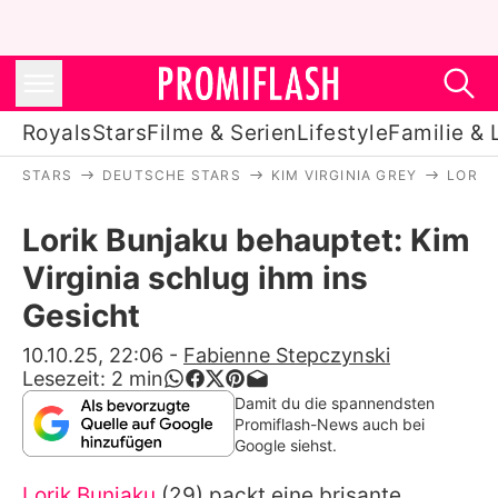
Royals
Stars
Filme & Serien
Lifestyle
Familie & 
STARS
DEUTSCHE STARS
KIM VIRGINIA GREY
LORIK
Royals
Lorik Bunjaku behauptet: Kim
Stars
Virginia schlug ihm ins
Filme & Serien
Gesicht
Lifestyle
10.10.25, 22:06
-
Fabienne Stepczynski
Lesezeit:
2
min
Familie & Liebe
Damit du die spannendsten
Promiflash-News auch bei
Promiflash Exklusiv
Google siehst.
Lorik Bunjaku
(29) packt eine brisante