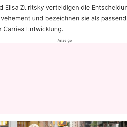
d Elisa Zuritsky verteidigen die Entscheid
Datenschutzerklärung
 vehement und bezeichnen sie als passend
Nutzungsbedingungen
r Carries Entwicklung.
Utiq verwalten
Anzeige