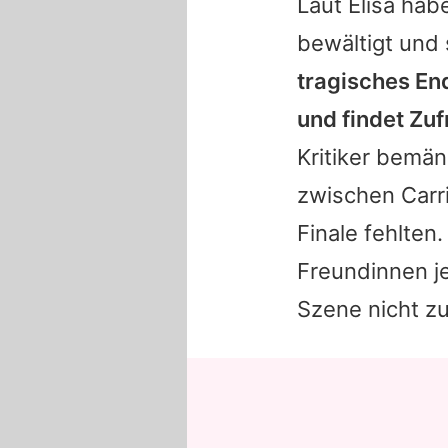
Laut Elisa hab
bewältigt und 
tragisches End
und findet Zuf
Kritiker bemä
zwischen Carri
Finale fehlten
Freundinnen je
Szene nicht z