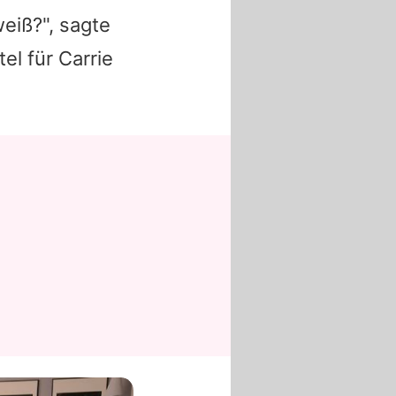
eiß?", sagte
el für Carrie