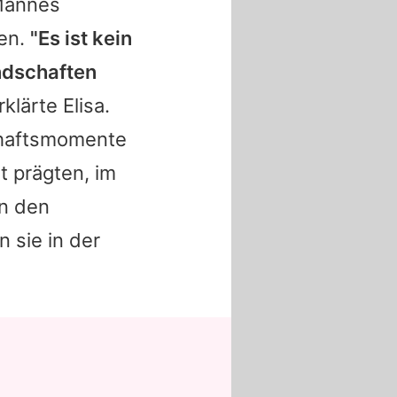
 Mannes
zen.
"Es ist kein
undschaften
rklärte Elisa.
chaftsmomente
t prägten, im
en den
 sie in der