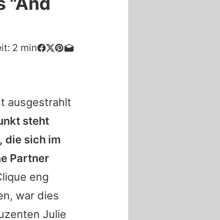
s "And
it:
2
min
t ausgestrahlt
unkt steht
 die sich im
ne Partner
Clique eng
n, war dies
uzenten Julie