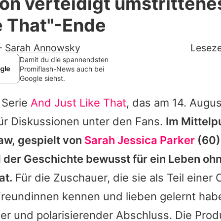
on verteidigt umstrittene
Filme & Serien
e That"-Ende
Lifestyle
-
Sarah Annowsky
Leseze
Familie & Liebe
Damit du die spannendsten
Promiflash-News auch bei
Google siehst.
Promiflash Exklusiv
 Serie
And Just Like That
, das am 14. Augus
Alle Themen auf Promiflash
für Diskussionen unter den Fans.
Im Mittelp
Jobs
aw, gespielt von
Sarah Jessica Parker
(60),
App runterladen
l der Geschichte bewusst für ein Leben oh
Team
at.
Für die Zuschauer, die sie als Teil einer 
reundinnen kennen und lieben gelernt habe
Redaktionelle Richtlinien
er und polarisierender Abschluss. Die Prod
Impressum