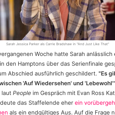
Sarah Jessica Parker als Carrie Bradshaw in "And Just Like That"
r vergangenen Woche hatte
Sarah
anlässlich 
 in den Hamptons über das Serienfinale ge
um Abschied ausführlich geschildert.
"Es gi
wischen 'Auf Wiedersehen' und 'Lebewohl'
 laut
People
im Gespräch mit
Evan Ross Kat
bedeute das Staffelende eher
ein vorüberge
men
als ein endgültiges Aus. Auf die Frage 