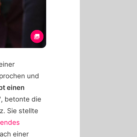
einer
sprochen und
bt einen
"
, betonte die
z
. Sie stellte
hendes
nach einer