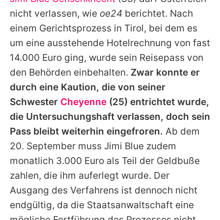
Alle Themen auf Promiflash
nicht verlassen, wie
oe24
berichtet. Nach
Jobs
einem Gerichtsprozess in Tirol, bei dem es
um eine ausstehende Hotelrechnung von fast
App runterladen
14.000 Euro ging, wurde sein Reisepass von
Team
den Behörden einbehalten.
Zwar konnte er
durch eine Kaution, die von seiner
Redaktionelle Richtlinien
Schwester
Cheyenne
(25) entrichtet wurde,
Impressum
die Untersuchungshaft verlassen, doch sein
Pass bleibt weiterhin eingefroren.
Ab dem
Datenschutzerklärung
20. September muss
Jimi
Blue zudem
Nutzungsbedingungen
monatlich 3.000 Euro als Teil der Geldbuße
Utiq verwalten
zahlen, die ihm auferlegt wurde. Der
Ausgang des Verfahrens ist dennoch nicht
endgültig, da die Staatsanwaltschaft eine
mögliche Fortführung des Prozesses nicht