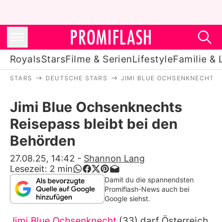
Royals
Stars
Filme & Serien
Lifestyle
Familie & 
STARS
DEUTSCHE STARS
JIMI BLUE OCHSENKNECHT
Royals
Jimi Blue Ochsenknechts
Stars
Reisepass bleibt bei den
Filme & Serien
Behörden
Lifestyle
27.08.25, 14:42
-
Shannon Lang
Lesezeit:
2
min
Familie & Liebe
Damit du die spannendsten
Promiflash-News auch bei
Promiflash Exklusiv
Google siehst.
Jimi Blue Ochsenknecht
(33) darf Österreich