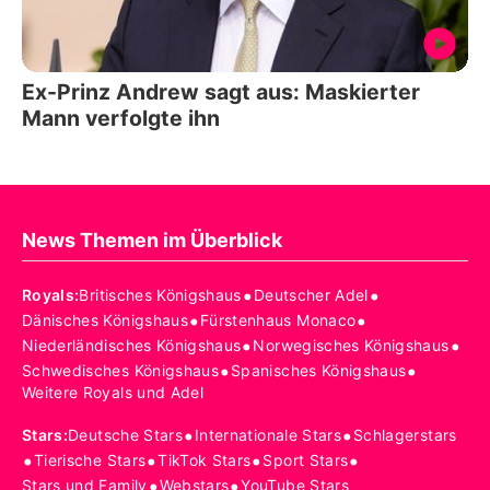
Ex-Prinz Andrew sagt aus: Maskierter
Mann verfolgte ihn
News Themen im Überblick
•
•
Royals
:
Britisches Königshaus
Deutscher Adel
•
•
Dänisches Königshaus
Fürstenhaus Monaco
•
•
Niederländisches Königshaus
Norwegisches Königshaus
•
•
Schwedisches Königshaus
Spanisches Königshaus
Weitere Royals und Adel
•
•
Stars
:
Deutsche Stars
Internationale Stars
Schlagerstars
•
•
•
•
Tierische Stars
TikTok Stars
Sport Stars
•
•
Stars und Family
Webstars
YouTube Stars