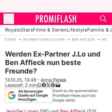
Royals
Stars
Filme & Serien
Lifestyle
Familie & 
STARS
INTERNATIONALE STARS
BEN AFFLECK
WERD
Royals
Werden Ex-Partner J.Lo und
Stars
Ben Affleck nun beste
Filme & Serien
Freunde?
Lifestyle
13.10.25, 13:48
-
Anna Pejsek
Lesezeit:
2
min
Familie & Liebe
Damit du die spannendsten
Promiflash-News auch bei
Promiflash Exklusiv
Google siehst.
Jennifer Lopez
(56) und
Ben Affleck
(53)