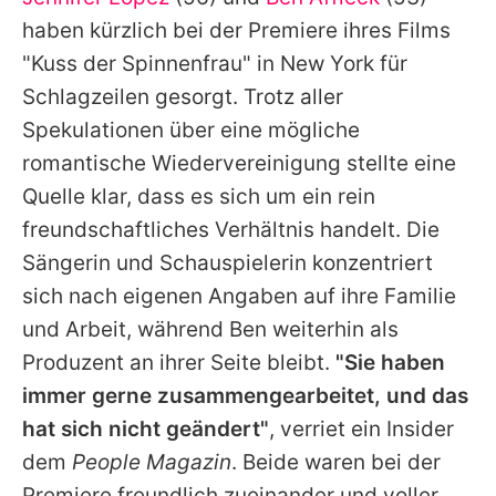
Alle Themen auf Promiflash
haben kürzlich bei der Premiere ihres Films
Jobs
"Kuss der Spinnenfrau" in New York für
Schlagzeilen gesorgt. Trotz aller
App runterladen
Spekulationen über eine mögliche
Team
romantische Wiedervereinigung stellte eine
Quelle klar, dass es sich um ein rein
Redaktionelle Richtlinien
freundschaftliches Verhältnis handelt. Die
Impressum
Sängerin und Schauspielerin konzentriert
sich nach eigenen Angaben auf ihre Familie
Datenschutzerklärung
und Arbeit, während
Ben
weiterhin als
Nutzungsbedingungen
Produzent an ihrer Seite bleibt.
"Sie haben
Utiq verwalten
immer gerne zusammengearbeitet, und das
hat sich nicht geändert"
, verriet ein Insider
dem
People Magazin
. Beide waren bei der
Premiere freundlich zueinander und voller