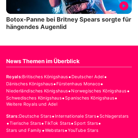
Botox-Panne bei Britney Spears sorgte für
hängendes Augenlid
News Themen im Überblick
•
•
Royals
:
Britisches Königshaus
Deutscher Adel
•
•
Dänisches Königshaus
Fürstenhaus Monaco
•
•
Niederländisches Königshaus
Norwegisches Königshaus
•
•
Schwedisches Königshaus
Spanisches Königshaus
Weitere Royals und Adel
•
•
Stars
:
Deutsche Stars
Internationale Stars
Schlagerstars
•
•
•
•
Tierische Stars
TikTok Stars
Sport Stars
•
•
Stars und Family
Webstars
YouTube Stars