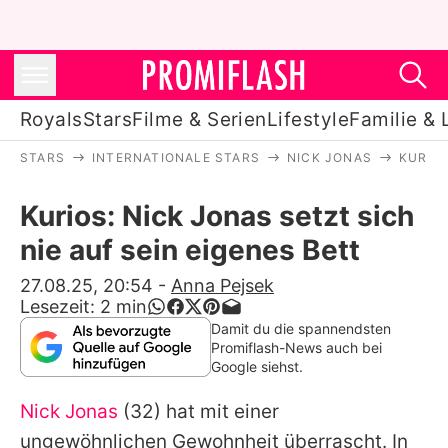
Royals
Stars
Filme & Serien
Lifestyle
Familie & 
STARS
INTERNATIONALE STARS
NICK JONAS
KURIOS
Royals
Kurios: Nick Jonas setzt sich
Stars
nie auf sein eigenes Bett
Filme & Serien
27.08.25, 20:54
-
Anna Pejsek
Lesezeit:
2
min
Lifestyle
Damit du die spannendsten
Promiflash-News auch bei
Familie & Liebe
Google siehst.
Promiflash Exklusiv
Nick Jonas
(32) hat mit einer
ungewöhnlichen Gewohnheit überrascht. In