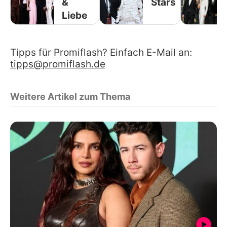
&
Stars
Liebe
Tipps für Promiflash? Einfach E-Mail an:
tipps@promiflash.de
Weitere Artikel zum Thema