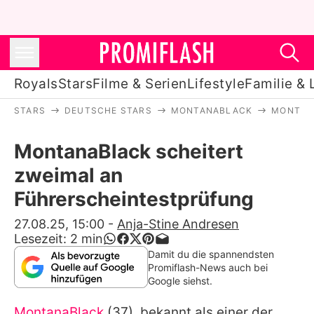
Royals
Stars
Filme & Serien
Lifestyle
Familie & 
STARS
DEUTSCHE STARS
MONTANABLACK
MONTAN
Royals
MontanaBlack scheitert
Stars
zweimal an
Filme & Serien
Führerscheintestprüfung
Lifestyle
27.08.25, 15:00
-
Anja-Stine Andresen
Lesezeit:
2
min
Familie & Liebe
Damit du die spannendsten
Promiflash-News auch bei
Promiflash Exklusiv
Google siehst.
MontanaBlack
(37), bekannt als einer der