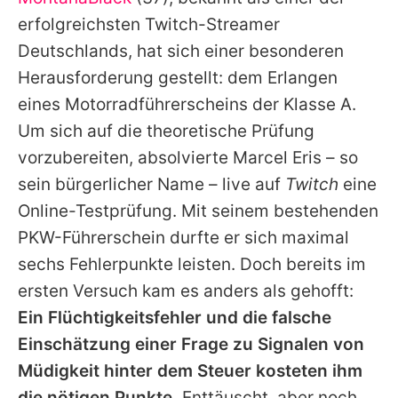
Alle Themen auf Promiflash
erfolgreichsten Twitch-Streamer
Jobs
Deutschlands, hat sich einer besonderen
Herausforderung gestellt: dem Erlangen
App runterladen
eines Motorradführerscheins der Klasse A.
Team
Um sich auf die theoretische Prüfung
vorzubereiten, absolvierte Marcel Eris – so
Redaktionelle Richtlinien
sein bürgerlicher Name – live auf
Twitch
eine
Impressum
Online-Testprüfung. Mit seinem bestehenden
PKW-Führerschein durfte er sich maximal
Datenschutzerklärung
sechs Fehlerpunkte leisten. Doch bereits im
Nutzungsbedingungen
ersten Versuch kam es anders als gehofft:
Utiq verwalten
Ein Flüchtigkeitsfehler und die falsche
Einschätzung einer Frage zu Signalen von
Müdigkeit hinter dem Steuer kosteten ihm
die nötigen Punkte.
Enttäuscht, aber noch