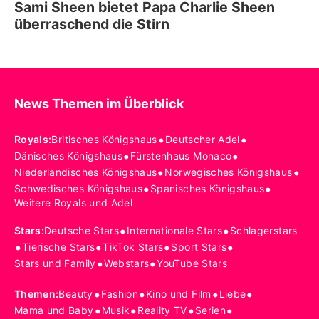
Sami Sheen bietet Papa Charlie Sheen
überraschend die Stirn
News Themen im Überblick
•
•
Royals
:
Britisches Königshaus
Deutscher Adel
•
•
Dänisches Königshaus
Fürstenhaus Monaco
•
•
Niederländisches Königshaus
Norwegisches Königshaus
•
•
Schwedisches Königshaus
Spanisches Königshaus
Weitere Royals und Adel
•
•
Stars
:
Deutsche Stars
Internationale Stars
Schlagerstars
•
•
•
•
Tierische Stars
TikTok Stars
Sport Stars
•
•
Stars und Family
Webstars
YouTube Stars
•
•
•
•
Themen
:
Beauty
Fashion
Kino und Film
Liebe
•
•
•
•
Mama und Baby
Musik
Reality TV
Serien