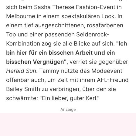
Alle Themen auf Promiflash
sich beim Sasha Therese Fashion-Event in
Melbourne in einem spektakulären Look. In
Jobs
einem tief ausgeschnittenen, rosafarbenen
App runterladen
Top und einer passenden Seidenrock-
Team
Kombination zog sie alle Blicke auf sich.
"Ich
bin hier für ein bisschen Arbeit und ein
Redaktionelle Richtlinien
bisschen Vergnügen"
, verriet sie gegenüber
Impressum
Herald Sun
.
Tammy
nutzte das Modeevent
offenbar auch, um Zeit mit ihrem AFL-Freund
Datenschutzerklärung
Bailey Smith zu verbringen, über den sie
Nutzungsbedingungen
schwärmte: "Ein lieber, guter Kerl."
Utiq verwalten
Anzeige