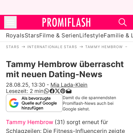
Royals
Stars
Filme & Serien
Lifestyle
Familie & 
STARS
INTERNATIONALE STARS
TAMMY HEMBROW
Royals
Tammy Hembrow überrascht
Stars
mit neuen Dating-News
Filme & Serien
28.08.25, 13:30
-
Mia Lada-Klein
Lesezeit:
2
min
Lifestyle
Damit du die spannendsten
Promiflash-News auch bei
Familie & Liebe
Google siehst.
Promiflash Exklusiv
Tammy Hembrow
(31) sorgt erneut für
Schlagzeilen: Die Fitness-Influencerin zeigte