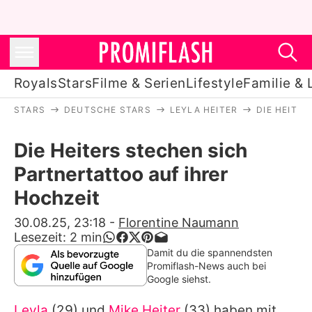
Royals
Stars
Filme & Serien
Lifestyle
Familie & 
STARS
DEUTSCHE STARS
LEYLA HEITER
DIE HEITE
Royals
Die Heiters stechen sich
Stars
Partnertattoo auf ihrer
Filme & Serien
Hochzeit
Lifestyle
30.08.25, 23:18
-
Florentine Naumann
Lesezeit:
2
min
Familie & Liebe
Damit du die spannendsten
Promiflash-News auch bei
Promiflash Exklusiv
Google siehst.
Leyla
(29) und
Mike Heiter
(33) haben mit