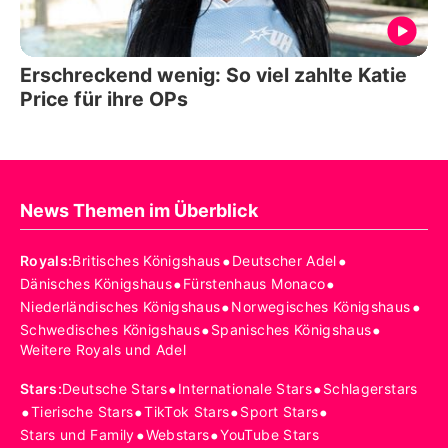
Erschreckend wenig: So viel zahlte Katie
Price für ihre OPs
News Themen im Überblick
•
•
Royals
:
Britisches Königshaus
Deutscher Adel
•
•
Dänisches Königshaus
Fürstenhaus Monaco
•
•
Niederländisches Königshaus
Norwegisches Königshaus
•
•
Schwedisches Königshaus
Spanisches Königshaus
Weitere Royals und Adel
•
•
Stars
:
Deutsche Stars
Internationale Stars
Schlagerstars
•
•
•
•
Tierische Stars
TikTok Stars
Sport Stars
•
•
Stars und Family
Webstars
YouTube Stars