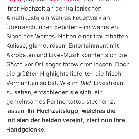
Alle Themen auf Promiflash
ihrer Hochzeit an der italienischen
Jobs
Amalfiküste ein wahres Feuerwerk an
Überraschungen geboten – im wahrsten
App runterladen
Sinne des Wortes. Neben einer traumhaften
Team
Kulisse, glamourösem Entertainment mit
Akrobaten und Live-Musik konnten sich die
Redaktionelle Richtlinien
Gäste vor Ort sogar tätowieren lassen. Doch
Impressum
die größten Highlights lieferten die frisch
Vermählten selbst. Wie im
Bild
-Livestream
Datenschutzerklärung
zu sehen, entschieden sie sich, ein
Nutzungsbedingungen
gemeinsames Partnertattoo stechen zu
Utiq verwalten
lassen:
Ihr Hochzeitslogo, welches die
Initialen der beiden vereint, ziert nun ihre
Handgelenke.