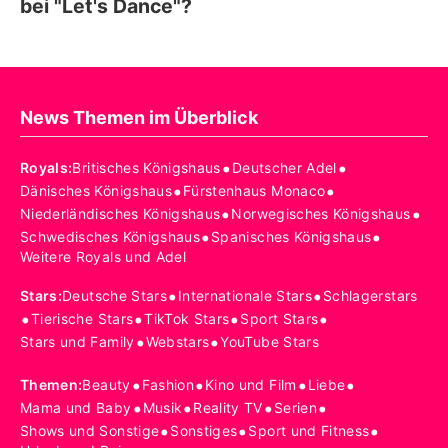
bei "Let's Dance"?
News Themen im Überblick
•
•
Royals
:
Britisches Königshaus
Deutscher Adel
•
•
Dänisches Königshaus
Fürstenhaus Monaco
•
•
Niederländisches Königshaus
Norwegisches Königshaus
•
•
Schwedisches Königshaus
Spanisches Königshaus
Weitere Royals und Adel
•
•
Stars
:
Deutsche Stars
Internationale Stars
Schlagerstars
•
•
•
•
Tierische Stars
TikTok Stars
Sport Stars
•
•
Stars und Family
Webstars
YouTube Stars
•
•
•
•
Themen
:
Beauty
Fashion
Kino und Film
Liebe
•
•
•
•
Mama und Baby
Musik
Reality TV
Serien
•
•
•
Shows und Sonstige
Sonstiges
Sport und Fitness