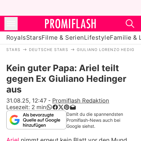
Royals
Stars
Filme & Serien
Lifestyle
Familie & 
STARS
DEUTSCHE STARS
GIULIANO LORENZO HEDIGER
Royals
Kein guter Papa: Ariel teilt
Stars
gegen Ex Giuliano Hedinger
Filme & Serien
aus
Lifestyle
31.08.25, 12:47
-
Promiflash Redaktion
Lesezeit:
2
min
Familie & Liebe
Damit du die spannendsten
Promiflash-News auch bei
Promiflash Exklusiv
Google siehst.
Ariel
nimmt erneut kein Blatt vor den Mund