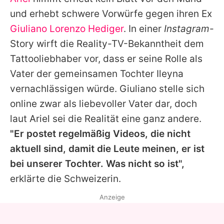
Alle Themen auf Promiflash
und erhebt schwere Vorwürfe gegen ihren Ex
Jobs
Giuliano Lorenzo Hediger
. In einer
Instagram
-
Story wirft die Reality-TV-Bekanntheit dem
App runterladen
Tattooliebhaber vor, dass er seine Rolle als
Team
Vater der gemeinsamen Tochter Ileyna
vernachlässigen würde.
Giuliano
stelle sich
Redaktionelle Richtlinien
online zwar als liebevoller Vater dar, doch
Impressum
laut
Ariel
sei die Realität eine ganz andere.
"Er postet regelmäßig Videos, die nicht
Datenschutzerklärung
aktuell sind, damit die Leute meinen, er ist
Nutzungsbedingungen
bei unserer Tochter. Was nicht so ist",
Utiq verwalten
erklärte die Schweizerin.
Anzeige