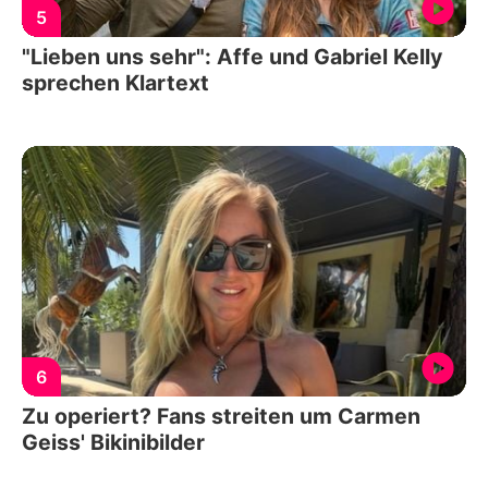
5
"Lieben uns sehr": Affe und Gabriel Kelly
sprechen Klartext
6
Zu operiert? Fans streiten um Carmen
Geiss' Bikinibilder