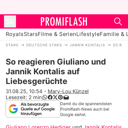
Royals
Stars
Filme & Serien
Lifestyle
Familie & 
STARS
DEUTSCHE STARS
JANNIK KONTALIS
SO REA
Royals
So reagieren Giuliano und
Stars
Jannik Kontalis auf
Filme & Serien
Liebesgerüchte
Lifestyle
31.08.25, 10:54
-
Mary-Lou Künzel
Lesezeit:
2
min
Familie & Liebe
Damit du die spannendsten
Promiflash-News auch bei
Promiflash Exklusiv
Google siehst.
Giuliano Lorenzo Hediger
und
Jannik Kontalis