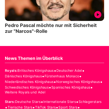
Pedro Pascal möchte nur mit Sicherheit
zur "Narcos"-Rolle
News Themen im Überblick
•
•
Royals
:
Britisches Königshaus
Deutscher Adel
•
•
Dänisches Königshaus
Fürstenhaus Monaco
•
•
Niederländisches Königshaus
Norwegisches Königshaus
•
•
Schwedisches Königshaus
Spanisches Königshaus
Weitere Royals und Adel
•
•
Stars
:
Deutsche Stars
Internationale Stars
Schlagerstars
•
•
•
•
Tierische Stars
TikTok Stars
Sport Stars