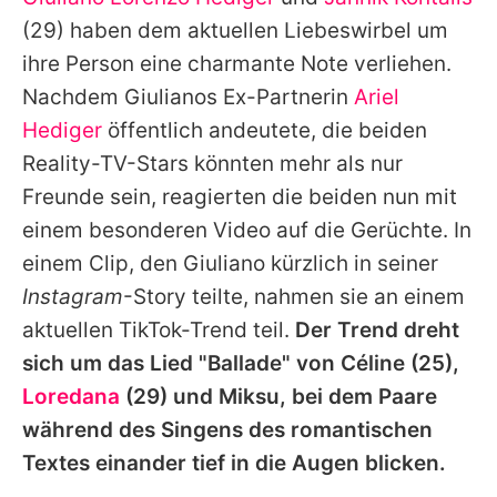
Alle Themen auf Promiflash
(29) haben dem aktuellen Liebeswirbel um
Jobs
ihre Person eine charmante Note verliehen.
Nachdem
Giulianos
Ex-Partnerin
Ariel
App runterladen
Hediger
öffentlich andeutete, die beiden
Team
Reality-TV-Stars könnten mehr als nur
Freunde sein, reagierten die beiden nun mit
Redaktionelle Richtlinien
einem besonderen Video auf die Gerüchte. In
Impressum
einem Clip, den
Giuliano
kürzlich in seiner
Instagram
-Story teilte, nahmen sie an einem
Datenschutzerklärung
aktuellen TikTok-Trend teil.
Der Trend dreht
Nutzungsbedingungen
sich um das Lied "Ballade" von
Céline
(25),
Utiq verwalten
Loredana
(29) und Miksu, bei dem Paare
während des Singens des romantischen
Textes einander tief in die Augen blicken.