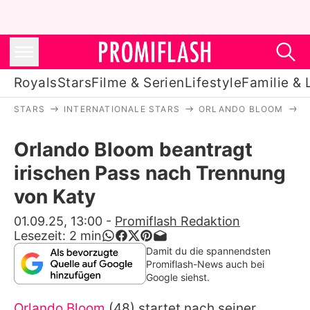
Royals
Stars
Filme & Serien
Lifestyle
Familie & 
STARS
INTERNATIONALE STARS
ORLANDO BLOOM
O
Royals
Orlando Bloom beantragt
Stars
irischen Pass nach Trennung
Filme & Serien
von Katy
Lifestyle
01.09.25, 13:00
-
Promiflash Redaktion
Lesezeit:
2
min
Familie & Liebe
Damit du die spannendsten
Promiflash-News auch bei
Promiflash Exklusiv
Google siehst.
Orlando Bloom
(48) startet nach seiner