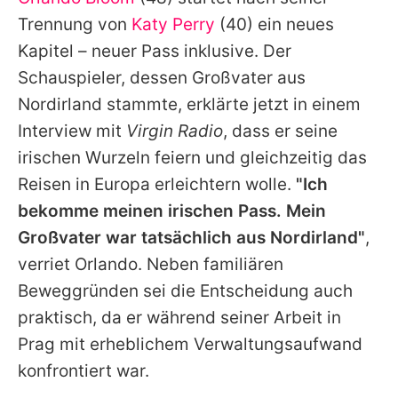
Alle Themen auf Promiflash
Trennung von
Katy Perry
(40) ein neues
Jobs
Kapitel – neuer Pass inklusive. Der
Schauspieler, dessen Großvater aus
App runterladen
Nordirland stammte, erklärte jetzt in einem
Team
Interview mit
Virgin Radio
, dass er seine
irischen Wurzeln feiern und gleichzeitig das
Redaktionelle Richtlinien
Reisen in Europa erleichtern wolle.
"Ich
Impressum
bekomme meinen irischen Pass. Mein
Großvater war tatsächlich aus Nordirland"
,
Datenschutzerklärung
verriet Orlando. Neben familiären
Nutzungsbedingungen
Beweggründen sei die Entscheidung auch
Utiq verwalten
praktisch, da er während seiner Arbeit in
Prag mit erheblichem Verwaltungsaufwand
konfrontiert war.