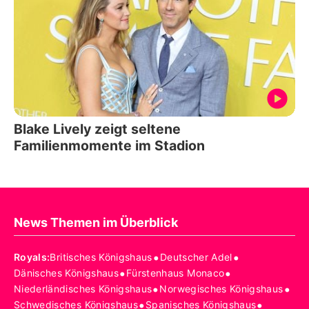
Blake Lively zeigt seltene
Familienmomente im Stadion
News Themen im Überblick
•
•
Royals
:
Britisches Königshaus
Deutscher Adel
•
•
Dänisches Königshaus
Fürstenhaus Monaco
•
•
Niederländisches Königshaus
Norwegisches Königshaus
•
•
Schwedisches Königshaus
Spanisches Königshaus