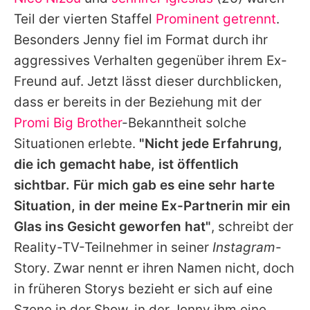
Alle Themen auf Promiflash
Teil der vierten Staffel
Prominent getrennt
.
Jobs
Besonders
Jenny
fiel im Format durch ihr
aggressives Verhalten gegenüber ihrem Ex-
App runterladen
Freund auf. Jetzt lässt dieser durchblicken,
Team
dass er bereits in der Beziehung mit der
Promi Big Brother
-Bekanntheit solche
Redaktionelle Richtlinien
Situationen erlebte.
"Nicht jede Erfahrung,
Impressum
die ich gemacht habe, ist öffentlich
sichtbar. Für mich gab es eine sehr harte
Datenschutzerklärung
Situation, in der meine Ex-Partnerin mir ein
Nutzungsbedingungen
Glas ins Gesicht geworfen hat"
, schreibt der
Utiq verwalten
Reality-TV-Teilnehmer in seiner
Instagram
-
Story. Zwar nennt er ihren Namen nicht, doch
in früheren Storys bezieht er sich auf eine
Szene in der Show, in der
Jenny
ihm eine