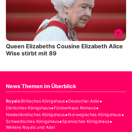
Queen Elizabeths Cousine Elizabeth Alice
Wise stirbt mit 89
News Themen im Überblick
•
•
Royals
:
Britisches Königshaus
Deutscher Adel
•
•
Dänisches Königshaus
Fürstenhaus Monaco
•
•
Niederländisches Königshaus
Norwegisches Königshaus
•
•
Schwedisches Königshaus
Spanisches Königshaus
Weitere Royals und Adel