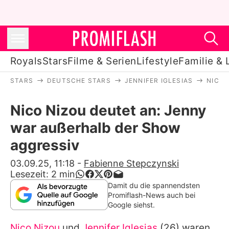
Royals
Stars
Filme & Serien
Lifestyle
Familie & 
STARS
DEUTSCHE STARS
JENNIFER IGLESIAS
NICO 
Royals
Nico Nizou deutet an: Jenny
Stars
war außerhalb der Show
Filme & Serien
aggressiv
Lifestyle
03.09.25, 11:18
-
Fabienne Stepczynski
Lesezeit:
2
min
Familie & Liebe
Damit du die spannendsten
Promiflash-News auch bei
Promiflash Exklusiv
Google siehst.
Nico Nizou
und
Jennifer Iglesias
(26) waren