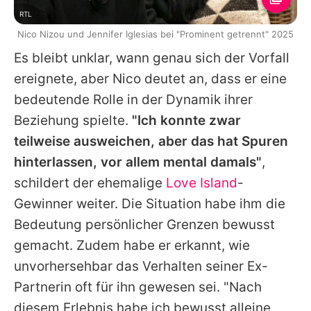
RTL
Nico Nizou und Jennifer Iglesias bei "Prominent getrennt" 2025
Es bleibt unklar, wann genau sich der Vorfall
ereignete, aber
Nico
deutet an, dass er eine
bedeutende Rolle in der Dynamik ihrer
Beziehung spielte.
"Ich konnte zwar
teilweise ausweichen, aber das hat Spuren
hinterlassen, vor allem mental damals"
,
schildert der ehemalige
Love Island
-
Gewinner weiter. Die Situation habe ihm die
Bedeutung persönlicher Grenzen bewusst
gemacht. Zudem habe er erkannt, wie
unvorhersehbar das Verhalten seiner Ex-
Partnerin oft für ihn gewesen sei. "Nach
diesem Erlebnis habe ich bewusst alleine