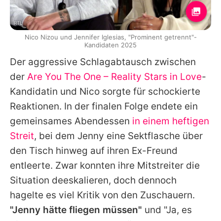
RTL
Nico Nizou und Jennifer Iglesias, "Prominent getrennt"-
Kandidaten 2025
Der aggressive Schlagabtausch zwischen
der
Are You The One – Reality Stars in Love
-
Kandidatin und
Nico
sorgte für schockierte
Reaktionen. In der finalen Folge endete ein
gemeinsames Abendessen
in einem heftigen
Streit
, bei dem
Jenny
eine Sektflasche über
den Tisch hinweg auf ihren Ex-Freund
entleerte. Zwar konnten ihre Mitstreiter die
Situation deeskalieren, doch dennoch
hagelte es viel Kritik von den Zuschauern.
"
Jenny
hätte fliegen müssen"
und "Ja, es