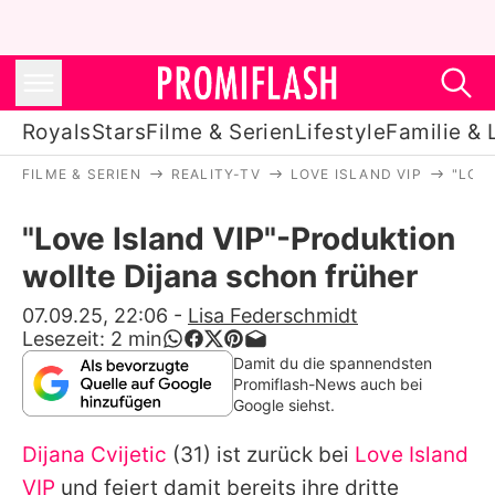
Royals
Stars
Filme & Serien
Lifestyle
Familie & 
FILME & SERIEN
REALITY-TV
LOVE ISLAND VIP
"LOV
Royals
"Love Island VIP"-Produktion
Stars
wollte Dijana schon früher
Filme & Serien
07.09.25, 22:06
-
Lisa Federschmidt
Lesezeit:
2
min
Lifestyle
Damit du die spannendsten
Promiflash-News auch bei
Familie & Liebe
Google siehst.
Promiflash Exklusiv
Dijana Cvijetic
(31) ist zurück bei
Love Island
VIP
und feiert damit bereits ihre dritte