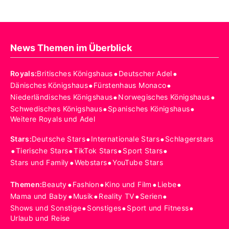
News Themen im Überblick
•
•
Royals
:
Britisches Königshaus
Deutscher Adel
•
•
Dänisches Königshaus
Fürstenhaus Monaco
•
•
Niederländisches Königshaus
Norwegisches Königshaus
•
•
Schwedisches Königshaus
Spanisches Königshaus
Weitere Royals und Adel
•
•
Stars
:
Deutsche Stars
Internationale Stars
Schlagerstars
•
•
•
•
Tierische Stars
TikTok Stars
Sport Stars
•
•
Stars und Family
Webstars
YouTube Stars
•
•
•
•
Themen
:
Beauty
Fashion
Kino und Film
Liebe
•
•
•
•
Mama und Baby
Musik
Reality TV
Serien
•
•
•
Shows und Sonstige
Sonstiges
Sport und Fitness
Urlaub und Reise