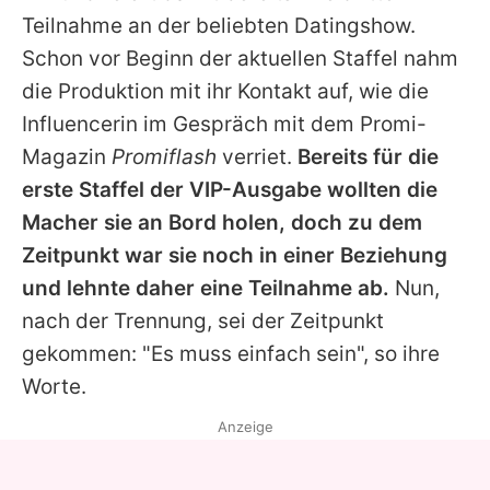
Alle Themen auf Promiflash
Teilnahme an der beliebten Datingshow.
Schon vor Beginn der aktuellen Staffel nahm
Jobs
die Produktion mit ihr Kontakt auf, wie die
App runterladen
Influencerin im Gespräch mit dem Promi-
Team
Magazin
Promiflash
verriet.
Bereits für die
erste Staffel der VIP-Ausgabe wollten die
Redaktionelle Richtlinien
Macher sie an Bord holen, doch zu dem
Impressum
Zeitpunkt war sie noch in einer Beziehung
und lehnte daher eine Teilnahme ab.
Nun,
Datenschutzerklärung
nach der Trennung, sei der Zeitpunkt
Nutzungsbedingungen
gekommen: "Es muss einfach sein", so ihre
Worte.
Utiq verwalten
Anzeige