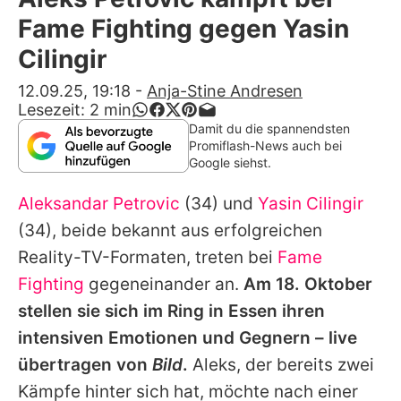
Alle Themen auf Promiflash
Fame Fighting gegen Yasin
Jobs
Cilingir
App runterladen
12.09.25, 19:18
-
Anja-Stine Andresen
Lesezeit:
2
min
Team
Damit du die spannendsten
Promiflash-News auch bei
Redaktionelle Richtlinien
Google siehst.
Aleksandar Petrovic
(34) und
Yasin Cilingir
Impressum
(34), beide bekannt aus erfolgreichen
Datenschutzerklärung
Reality-TV-Formaten, treten bei
Fame
Nutzungsbedingungen
Fighting
gegeneinander an.
Am 18. Oktober
stellen sie sich im Ring in Essen ihren
Utiq verwalten
intensiven Emotionen und Gegnern – live
übertragen von
Bild
.
Aleks, der bereits zwei
Kämpfe hinter sich hat, möchte nach einer