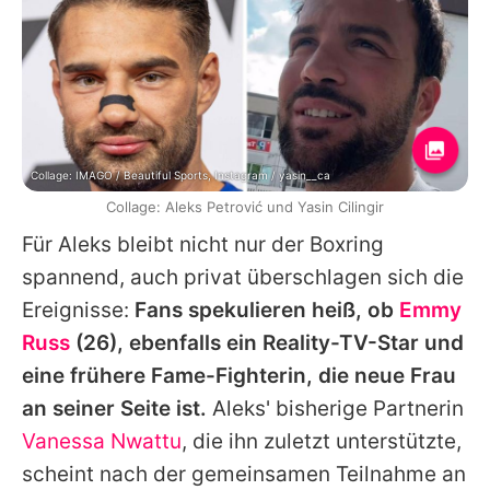
Collage: IMAGO / Beautiful Sports, Instagram / yasin__ca
Collage: Aleks Petrović und Yasin Cilingir
Für Aleks bleibt nicht nur der Boxring
spannend, auch privat überschlagen sich die
Ereignisse:
Fans spekulieren heiß, ob
Emmy
Russ
(26), ebenfalls ein Reality-TV-Star und
eine frühere Fame-Fighterin, die neue Frau
an seiner Seite ist.
Aleks' bisherige Partnerin
Vanessa Nwattu
, die ihn zuletzt unterstützte,
scheint nach der gemeinsamen Teilnahme an