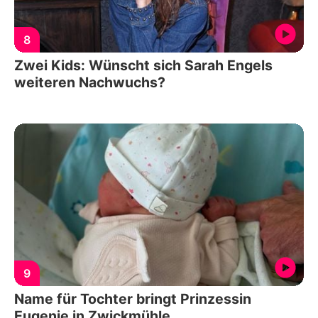
8
Zwei Kids: Wünscht sich Sarah Engels
weiteren Nachwuchs?
9
Name für Tochter bringt Prinzessin
Eugenie in Zwickmühle