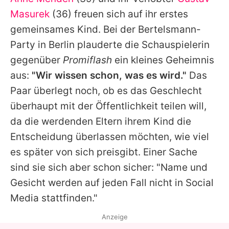
Alle Themen auf Promiflash
Masurek
(36) freuen sich auf ihr erstes
Jobs
gemeinsames Kind. Bei der Bertelsmann-
Party in Berlin plauderte die Schauspielerin
App runterladen
gegenüber
Promiflash
ein kleines Geheimnis
Team
aus:
"Wir wissen schon, was es wird."
Das
Paar überlegt noch, ob es das Geschlecht
Redaktionelle Richtlinien
überhaupt mit der Öffentlichkeit teilen will,
Impressum
da die werdenden Eltern ihrem Kind die
Entscheidung überlassen möchten, wie viel
Datenschutzerklärung
es später von sich preisgibt. Einer Sache
Nutzungsbedingungen
sind sie sich aber schon sicher: "Name und
Utiq verwalten
Gesicht werden auf jeden Fall nicht in Social
Media stattfinden."
Anzeige