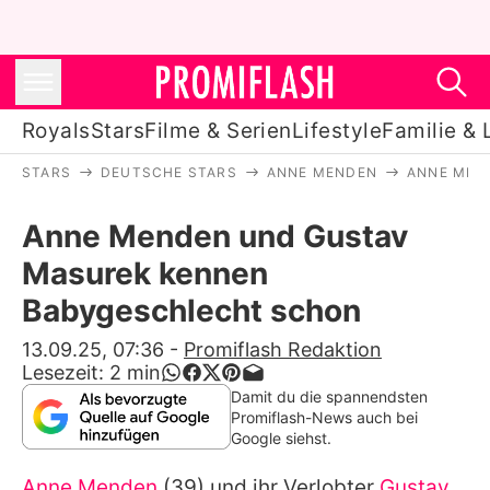
Royals
Stars
Filme & Serien
Lifestyle
Familie & 
STARS
DEUTSCHE STARS
ANNE MENDEN
ANNE MEN
Royals
Anne Menden und Gustav
Stars
Masurek kennen
Filme & Serien
Babygeschlecht schon
Lifestyle
13.09.25, 07:36
-
Promiflash Redaktion
Lesezeit:
2
min
Familie & Liebe
Damit du die spannendsten
Promiflash-News auch bei
Promiflash Exklusiv
Google siehst.
Anne Menden
(39) und ihr Verlobter
Gustav