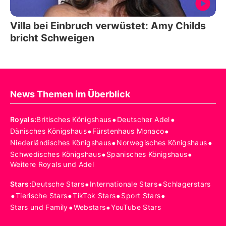
Villa bei Einbruch verwüstet: Amy Childs
bricht Schweigen
News Themen im Überblick
•
•
Royals
:
Britisches Königshaus
Deutscher Adel
•
•
Dänisches Königshaus
Fürstenhaus Monaco
•
•
Niederländisches Königshaus
Norwegisches Königshaus
•
•
Schwedisches Königshaus
Spanisches Königshaus
Weitere Royals und Adel
•
•
Stars
:
Deutsche Stars
Internationale Stars
Schlagerstars
•
•
•
•
Tierische Stars
TikTok Stars
Sport Stars
•
•
Stars und Family
Webstars
YouTube Stars