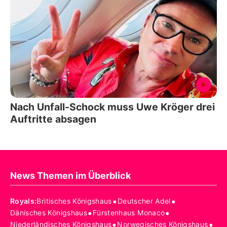
Nach Unfall-Schock muss Uwe Kröger drei
Auftritte absagen
News Themen im Überblick
•
•
Royals
:
Britisches Königshaus
Deutscher Adel
•
•
Dänisches Königshaus
Fürstenhaus Monaco
•
•
Niederländisches Königshaus
Norwegisches Königshaus