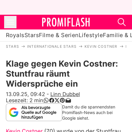
Royals
Stars
Filme & Serien
Lifestyle
Familie & 
STARS
INTERNATIONALE STARS
KEVIN COSTNER
KL
Royals
Klage gegen Kevin Costner:
Stars
Stuntfrau räumt
Filme & Serien
Widersprüche ein
Lifestyle
13.09.25, 09:42
-
Linn Dubbel
Lesezeit:
2
min
Familie & Liebe
Damit du die spannendsten
Promiflash-News auch bei
Promiflash Exklusiv
Google siehst.
Kevin Costner
(70) wurde von der Stuntfrau