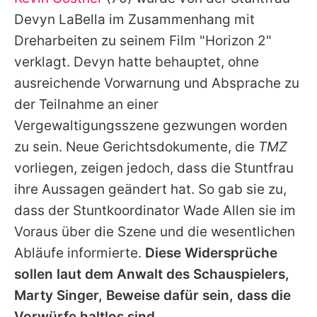
Alle Themen auf Promiflash
Devyn LaBella im Zusammenhang mit
Jobs
Dreharbeiten zu seinem Film "Horizon 2"
verklagt. Devyn hatte behauptet, ohne
App runterladen
ausreichende Vorwarnung und Absprache zu
Team
der Teilnahme an einer
Vergewaltigungsszene gezwungen worden
Redaktionelle Richtlinien
zu sein. Neue Gerichtsdokumente, die
TMZ
Impressum
vorliegen, zeigen jedoch, dass die Stuntfrau
ihre Aussagen geändert hat. So gab sie zu,
Datenschutzerklärung
dass der Stuntkoordinator Wade Allen sie im
Nutzungsbedingungen
Voraus über die Szene und die wesentlichen
Utiq verwalten
Abläufe informierte.
Diese Widersprüche
sollen laut dem Anwalt des Schauspielers,
Marty Singer, Beweise dafür sein, dass die
Vorwürfe haltlos sind.