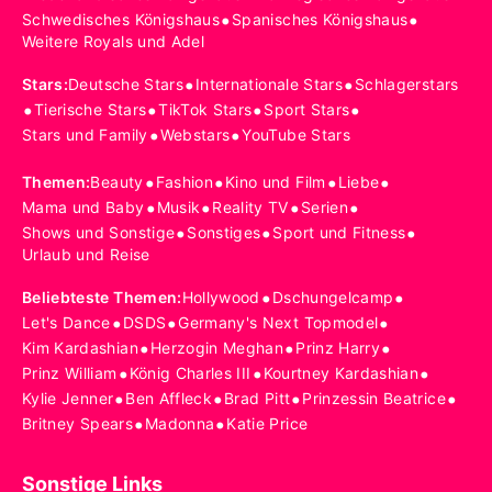
•
•
Schwedisches Königshaus
Spanisches Königshaus
Weitere Royals und Adel
•
•
Stars
:
Deutsche Stars
Internationale Stars
Schlagerstars
•
•
•
•
Tierische Stars
TikTok Stars
Sport Stars
•
•
Stars und Family
Webstars
YouTube Stars
•
•
•
•
Themen
:
Beauty
Fashion
Kino und Film
Liebe
•
•
•
•
Mama und Baby
Musik
Reality TV
Serien
•
•
•
Shows und Sonstige
Sonstiges
Sport und Fitness
Urlaub und Reise
•
•
Beliebteste Themen
:
Hollywood
Dschungelcamp
•
•
•
Let's Dance
DSDS
Germany's Next Topmodel
•
•
•
Kim Kardashian
Herzogin Meghan
Prinz Harry
•
•
•
Prinz William
König Charles III
Kourtney Kardashian
•
•
•
•
Kylie Jenner
Ben Affleck
Brad Pitt
Prinzessin Beatrice
•
•
Britney Spears
Madonna
Katie Price
Sonstige Links