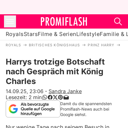
Royals
Stars
Filme & Serien
Lifestyle
Familie & 
ROYALS
BRITISCHES KÖNIGSHAUS
PRINZ HARRY
HA
Royals
Harrys trotzige Botschaft
Stars
nach Gespräch mit König
Filme & Serien
Charles
Lifestyle
14.09.25, 23:06
-
Sandra Janke
Lesezeit:
2
min
Familie & Liebe
Damit du die spannendsten
Promiflash-News auch bei
Promiflash Exklusiv
Google siehst.
Nur wenige Tage nach seinem Besuch in