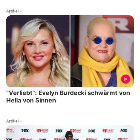
Artikel
-
"Verliebt": Evelyn Burdecki schwärmt von
Hella von Sinnen
Artikel
-