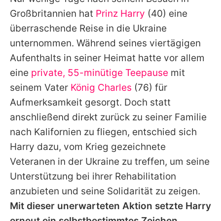
Alle Themen auf Promiflash
Großbritannien hat
Prinz Harry
(40) eine
Jobs
überraschende Reise in die Ukraine
unternommen. Während seines viertägigen
App runterladen
Aufenthalts in seiner Heimat hatte vor allem
Team
eine
private, 55-minütige Teepause
mit
seinem Vater
König Charles
(76) für
Redaktionelle Richtlinien
Aufmerksamkeit gesorgt. Doch statt
Impressum
anschließend direkt zurück zu seiner Familie
nach Kalifornien zu fliegen, entschied sich
Datenschutzerklärung
Harry dazu, vom Krieg gezeichnete
Nutzungsbedingungen
Veteranen in der Ukraine zu treffen, um seine
Utiq verwalten
Unterstützung bei ihrer Rehabilitation
anzubieten und seine Solidarität zu zeigen.
Mit dieser unerwarteten Aktion setzte Harry
erneut ein selbstbestimmtes Zeichen