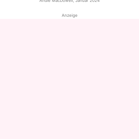
Andie MacDowell, Januar 2024
Anzeige