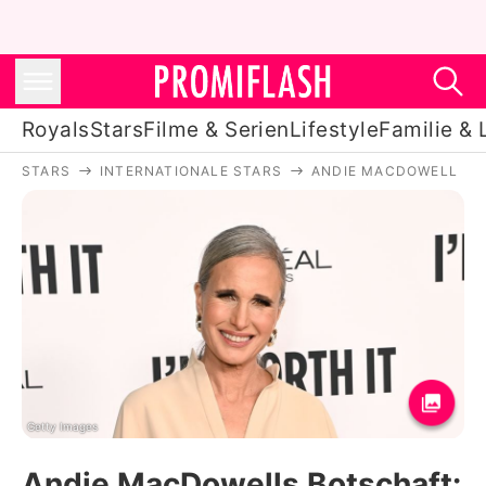
Royals
Stars
Filme & Serien
Lifestyle
Familie & 
STARS
INTERNATIONALE STARS
ANDIE MACDOWELL
Royals
Stars
Filme & Serien
Lifestyle
Familie & Liebe
Promiflash Exklusiv
Getty Images
Andie MacDowells Botschaft: