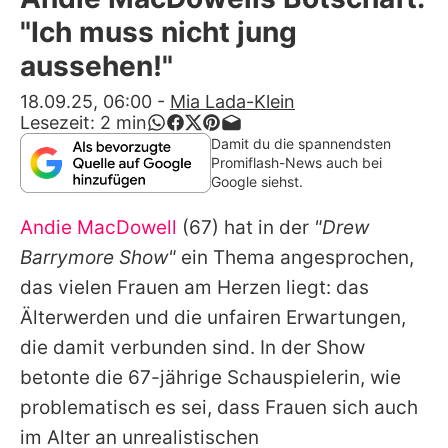
Alle Themen auf Promiflash
"Ich muss nicht jung
Jobs
aussehen!"
App runterladen
18.09.25, 06:00
-
Mia Lada-Klein
Lesezeit:
2
min
Team
Damit du die spannendsten
Promiflash-News auch bei
Redaktionelle Richtlinien
Google siehst.
Andie MacDowell
(67) hat in der
"Drew
Impressum
Barrymore Show"
ein Thema angesprochen,
Datenschutzerklärung
das vielen Frauen am Herzen liegt: das
Nutzungsbedingungen
Älterwerden und die unfairen Erwartungen,
die damit verbunden sind. In der Show
Utiq verwalten
betonte die 67-jährige Schauspielerin, wie
problematisch es sei, dass Frauen sich auch
im Alter an unrealistischen