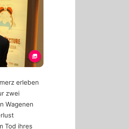
merz erleben
ur zwei
Van Wagenen
rlust
m Tod ihres