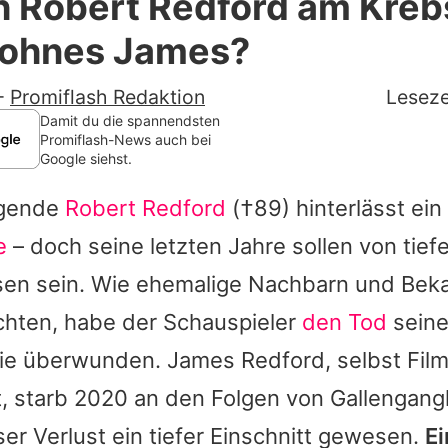
h Robert Redford am Kreb
Filme & Serien
Sohnes James?
Lifestyle
-
Promiflash Redaktion
Leseze
Familie & Liebe
Damit du die spannendsten
Promiflash-News auch bei
Google siehst.
Promiflash Exklusiv
egende
Robert Redford
(†89) hinterlässt ein
Alle Themen auf Promiflash
e
– doch seine letzten Jahre sollen von tiefe
Jobs
en sein. Wie ehemalige Nachbarn und Bekan
App runterladen
chten, habe der Schauspieler
den Tod
seine
Team
ie überwunden. James Redford, selbst Fi
, starb 2020 an den Folgen von Gallengang
Redaktionelle Richtlinien
ser Verlust ein tiefer Einschnitt gewesen.
Ei
Impressum