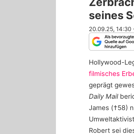
Zerbrac
seines 
20.09.25, 14:30
Hollywood-L
filmisches Erb
geprägt gewes
Daily Mail
beri
James
(†58) n
Umweltaktivist
Robert
sei die