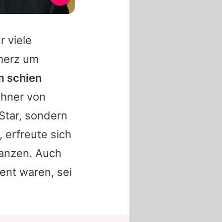
r viele
hmerz um
hm schien
hner von
 Star, sondern
, erfreute sich
lanzen. Auch
ent waren, sei