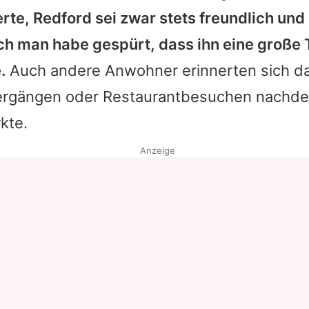
erte, Redford sei zwar stets freundlich un
Datenschutzerklärung
ch man habe gespürt, dass ihn eine große 
Nutzungsbedingungen
.
Auch andere Anwohner erinnerten sich da
Utiq verwalten
iergängen oder Restaurantbesuchen nachde
kte.
Anzeige