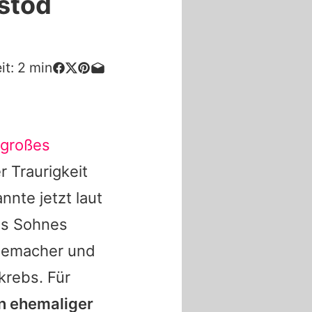
stod
it:
2
min
großes
r Traurigkeit
nte jetzt laut
s Sohnes
lmemacher und
krebs. Für
n ehemaliger