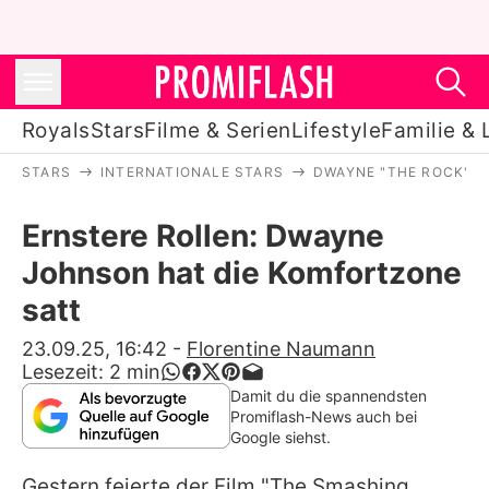
Royals
Stars
Filme & Serien
Lifestyle
Familie & 
STARS
INTERNATIONALE STARS
DWAYNE "THE ROCK" 
Royals
Ernstere Rollen: Dwayne
Stars
Johnson hat die Komfortzone
Filme & Serien
satt
Lifestyle
23.09.25, 16:42
-
Florentine Naumann
Lesezeit:
2
min
Familie & Liebe
Damit du die spannendsten
Promiflash-News auch bei
Promiflash Exklusiv
Google siehst.
Gestern feierte der Film "The Smashing