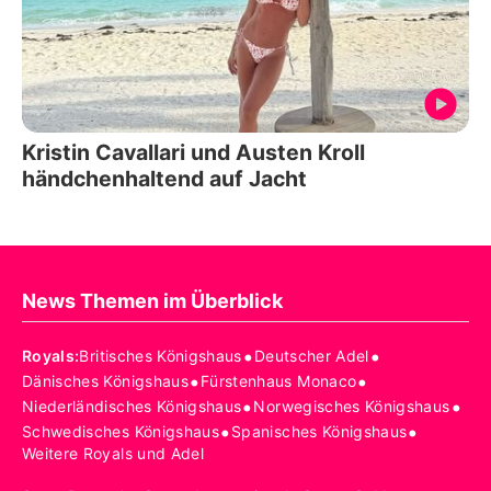
Kristin Cavallari und Austen Kroll
händchenhaltend auf Jacht
News Themen im Überblick
•
•
Royals
:
Britisches Königshaus
Deutscher Adel
•
•
Dänisches Königshaus
Fürstenhaus Monaco
•
•
Niederländisches Königshaus
Norwegisches Königshaus
•
•
Schwedisches Königshaus
Spanisches Königshaus
Weitere Royals und Adel