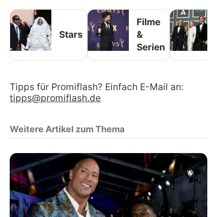
Filme
Stars
&
Serien
Tipps für Promiflash? Einfach E-Mail an:
tipps@promiflash.de
Weitere Artikel zum Thema