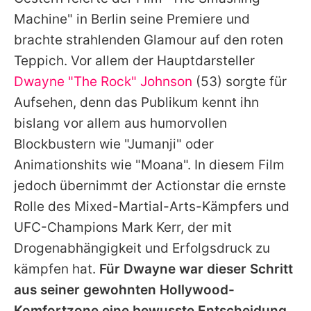
Alle Themen auf Promiflash
Machine" in Berlin seine Premiere und
Jobs
brachte strahlenden Glamour auf den roten
Teppich. Vor allem der Hauptdarsteller
App runterladen
Dwayne "The Rock" Johnson
(53) sorgte für
Team
Aufsehen, denn das Publikum kennt ihn
bislang vor allem aus humorvollen
Redaktionelle Richtlinien
Blockbustern wie "Jumanji" oder
Impressum
Animationshits wie "Moana". In diesem Film
jedoch übernimmt der Actionstar die ernste
Datenschutzerklärung
Rolle des Mixed-Martial-Arts-Kämpfers und
Nutzungsbedingungen
UFC-Champions Mark Kerr, der mit
Utiq verwalten
Drogenabhängigkeit und Erfolgsdruck zu
kämpfen hat.
Für Dwayne war dieser Schritt
aus seiner gewohnten Hollywood-
Komfortzone eine bewusste Entscheidung,