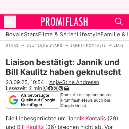
Royals
Stars
Filme & Serien
Lifestyle
Familie & 
STARS
DEUTSCHE STARS
JANNIK KONTALIS
LIAISO
Royals
Liaison bestätigt: Jannik und
Stars
Bill Kaulitz haben geknutscht
Filme & Serien
23.09.25, 10:54
-
Anja-Stine Andresen
Lesezeit:
2
min
Lifestyle
Damit du die spannendsten
Promiflash-News auch bei
Familie & Liebe
Google siehst.
Promiflash Exklusiv
Die Liebesgerüchte um
Jannik Kontalis
(29)
und
Bill Kaulitz
(36) brechen nicht ab. Vor