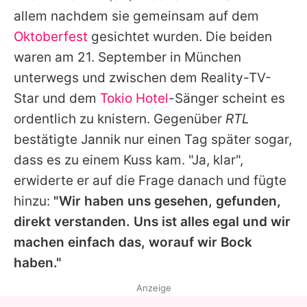
Alle Themen auf Promiflash
allem nachdem sie gemeinsam auf dem
Oktoberfest
gesichtet wurden. Die beiden
Jobs
waren am 21. September in München
App runterladen
unterwegs und zwischen dem Reality-TV-
Team
Star und dem
Tokio Hotel
-Sänger scheint es
ordentlich zu knistern. Gegenüber
RTL
Redaktionelle Richtlinien
bestätigte
Jannik
nur einen Tag später sogar,
Impressum
dass es zu einem Kuss kam. "Ja, klar",
erwiderte er auf die Frage danach und fügte
Datenschutzerklärung
hinzu:
"Wir haben uns gesehen, gefunden,
Nutzungsbedingungen
direkt verstanden. Uns ist alles egal und wir
machen einfach das, worauf wir Bock
Utiq verwalten
haben."
Anzeige