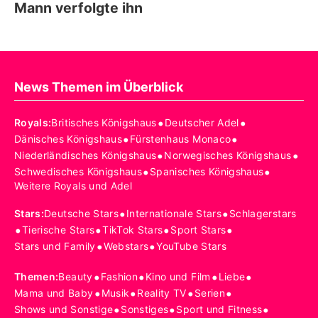
Mann verfolgte ihn
News Themen im Überblick
•
•
Royals
:
Britisches Königshaus
Deutscher Adel
•
•
Dänisches Königshaus
Fürstenhaus Monaco
•
•
Niederländisches Königshaus
Norwegisches Königshaus
•
•
Schwedisches Königshaus
Spanisches Königshaus
Weitere Royals und Adel
•
•
Stars
:
Deutsche Stars
Internationale Stars
Schlagerstars
•
•
•
•
Tierische Stars
TikTok Stars
Sport Stars
•
•
Stars und Family
Webstars
YouTube Stars
•
•
•
•
Themen
:
Beauty
Fashion
Kino und Film
Liebe
•
•
•
•
Mama und Baby
Musik
Reality TV
Serien
•
•
•
Shows und Sonstige
Sonstiges
Sport und Fitness