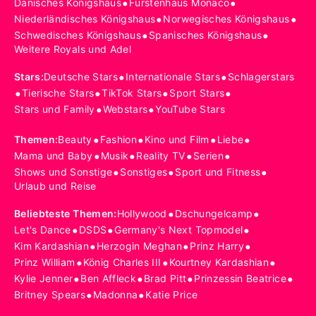
•
•
Dänisches Königshaus
Fürstenhaus Monaco
•
•
Niederländisches Königshaus
Norwegisches Königshaus
•
•
Schwedisches Königshaus
Spanisches Königshaus
Weitere Royals und Adel
•
•
Stars
:
Deutsche Stars
Internationale Stars
Schlagerstars
•
•
•
•
Tierische Stars
TikTok Stars
Sport Stars
•
•
Stars und Family
Webstars
YouTube Stars
•
•
•
•
Themen
:
Beauty
Fashion
Kino und Film
Liebe
•
•
•
•
Mama und Baby
Musik
Reality TV
Serien
•
•
•
Shows und Sonstige
Sonstiges
Sport und Fitness
Urlaub und Reise
•
•
Beliebteste Themen
:
Hollywood
Dschungelcamp
•
•
•
Let's Dance
DSDS
Germany's Next Topmodel
•
•
•
Kim Kardashian
Herzogin Meghan
Prinz Harry
•
•
•
Prinz William
König Charles III
Kourtney Kardashian
•
•
•
•
Kylie Jenner
Ben Affleck
Brad Pitt
Prinzessin Beatrice
•
•
Britney Spears
Madonna
Katie Price