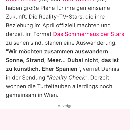
Alle Themen auf Promiflash
haben große Pläne für ihre gemeinsame
Jobs
Zukunft. Die Reality-TV-Stars, die ihre
Beziehung im April offiziell machten und
App runterladen
derzeit im Format
Das Sommerhaus der Stars
Team
zu sehen sind, planen eine Auswanderung.
"Wir möchten zusammen auswandern.
Redaktionelle Richtlinien
Sonne, Strand, Meer... Dubai nicht, das ist
Impressum
zu künstlich. Eher Spanien"
, verriet
Dennis
in der Sendung
"Reality Check"
. Derzeit
Datenschutzerklärung
wohnen die Turteltauben allerdings noch
Nutzungsbedingungen
gemeinsam in Wien.
Utiq verwalten
Anzeige