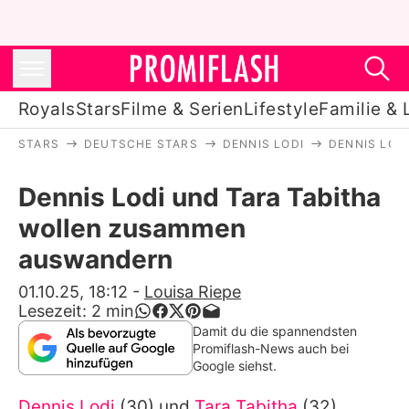
Royals
Stars
Filme & Serien
Lifestyle
Familie & 
STARS
DEUTSCHE STARS
DENNIS LODI
DENNIS LOD
Royals
Dennis Lodi und Tara Tabitha
Stars
wollen zusammen
Filme & Serien
auswandern
Lifestyle
01.10.25, 18:12
-
Louisa Riepe
Lesezeit:
2
min
Familie & Liebe
Damit du die spannendsten
Promiflash-News auch bei
Promiflash Exklusiv
Google siehst.
Dennis Lodi
(30) und
Tara Tabitha
(32)