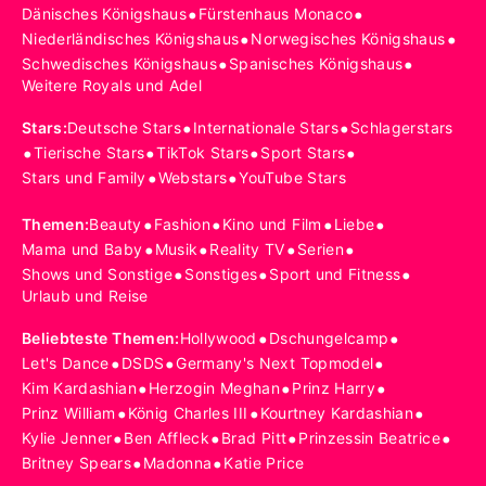
•
•
Dänisches Königshaus
Fürstenhaus Monaco
•
•
Niederländisches Königshaus
Norwegisches Königshaus
•
•
Schwedisches Königshaus
Spanisches Königshaus
Weitere Royals und Adel
•
•
Stars
:
Deutsche Stars
Internationale Stars
Schlagerstars
•
•
•
•
Tierische Stars
TikTok Stars
Sport Stars
•
•
Stars und Family
Webstars
YouTube Stars
•
•
•
•
Themen
:
Beauty
Fashion
Kino und Film
Liebe
•
•
•
•
Mama und Baby
Musik
Reality TV
Serien
•
•
•
Shows und Sonstige
Sonstiges
Sport und Fitness
Urlaub und Reise
•
•
Beliebteste Themen
:
Hollywood
Dschungelcamp
•
•
•
Let's Dance
DSDS
Germany's Next Topmodel
•
•
•
Kim Kardashian
Herzogin Meghan
Prinz Harry
•
•
•
Prinz William
König Charles III
Kourtney Kardashian
•
•
•
•
Kylie Jenner
Ben Affleck
Brad Pitt
Prinzessin Beatrice
•
•
Britney Spears
Madonna
Katie Price