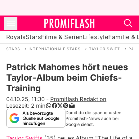
Royals
Stars
Filme & Serien
Lifestyle
Familie & 
STARS
INTERNATIONALE STARS
TAYLOR SWIFT
PAT
Royals
Patrick Mahomes hört neues
Stars
Taylor-Album beim Chiefs-
Filme & Serien
Training
Lifestyle
04.10.25, 11:30
-
Promiflash Redaktion
Lesezeit:
2
min
Familie & Liebe
Damit du die spannendsten
Promiflash-News auch bei
Promiflash Exklusiv
Google siehst.
Taylor Swifts
(35) neues Album "The Life of a