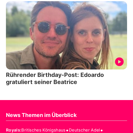
Rührender Birthday-Post: Edoardo
gratuliert seiner Beatrice
News Themen im Überblick
•
•
Royals
:
Britisches Königshaus
Deutscher Adel