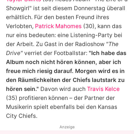
Alle Themen auf Promiflash
Showgirl" ist seit diesem Donnerstag überall
Jobs
erhältlich. Für den besten Freund ihres
Verlobten,
Patrick Mahomes
(30), kann das
App runterladen
nur eins bedeuten: eine Listening-Party bei
Team
der Arbeit. Zu Gast in der Radioshow
"The
Drive"
verriet der Footballstar:
"Ich habe das
Redaktionelle Richtlinien
Album noch nicht hören können, aber ich
Impressum
freue mich riesig darauf. Morgen wird es in
den Räumlichkeiten der Chiefs lautstark zu
Datenschutzerklärung
hören sein."
Davon wird auch
Travis Kelce
Nutzungsbedingungen
(35) profitieren können – der Partner der
Utiq verwalten
Musikerin spielt ebenfalls bei den Kansas
City Chiefs.
Anzeige