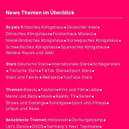
News Themen im Überblick
•
•
Royals
:
Britisches Königshaus
Deutscher Adel
•
•
Dänisches Königshaus
Fürstenhaus Monaco
•
•
Niederländisches Königshaus
Norwegisches Königshaus
•
•
Schwedisches Königshaus
Spanisches Königshaus
Weitere Royals und Adel
•
•
Stars
:
Deutsche Stars
Internationale Stars
Schlagerstars
•
•
•
•
Tierische Stars
TikTok Stars
Sport Stars
•
•
Stars und Family
Webstars
YouTube Stars
•
•
•
•
Themen
:
Beauty
Fashion
Kino und Film
Liebe
•
•
•
•
Mama und Baby
Musik
Reality TV
Serien
•
•
•
Shows und Sonstige
Sonstiges
Sport und Fitness
Urlaub und Reise
•
•
Beliebteste Themen
:
Hollywood
Dschungelcamp
•
•
•
Let's Dance
DSDS
Germany's Next Topmodel