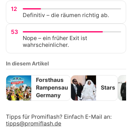
12
Definitiv – die räumen richtig ab.
53
Nope – ein früher Exit ist
wahrscheinlicher.
In diesem Artikel
Forsthaus
Rampensau
Stars
Germany
Tipps für Promiflash? Einfach E-Mail an:
tipps@promiflash.de