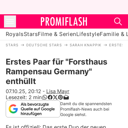
Royals
Stars
Filme & Serien
Lifestyle
Familie & 
STARS
DEUTSCHE STARS
SARAH KNAPPIK
ERSTES 
Royals
Erstes Paar für "Forsthaus
Stars
Rampensau Germany"
Filme & Serien
enthüllt
Lifestyle
07.10.25, 20:12
-
Lisa Mayr
Lesezeit:
2
min
Familie & Liebe
Damit du die spannendsten
Promiflash-News auch bei
Promiflash Exklusiv
Google siehst.
Es ist offiziell: Das erste Duo der neuen