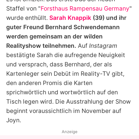
Alle Themen auf Promiflash
Staffel von "
Forsthaus Rampensau Germany
"
Jobs
wurde enthüllt.
Sarah Knappik
(39) und ihr
guter Freund
Bernhard Schwendemann
App runterladen
werden gemeinsam an der wilden
Team
Realityshow teilnehmen.
Auf
Instagram
bestätigte
Sarah
die aufregende Neuigkeit
Redaktionelle Richtlinien
und versprach, dass
Bernhard
, der als
Impressum
Kartenleger sein Debüt im Reality-TV gibt,
den anderen Promis die Karten
Datenschutzerklärung
sprichwörtlich und wortwörtlich auf den
Nutzungsbedingungen
Tisch legen wird. Die Ausstrahlung der Show
Utiq verwalten
beginnt voraussichtlich im November auf
Joyn.
Anzeige