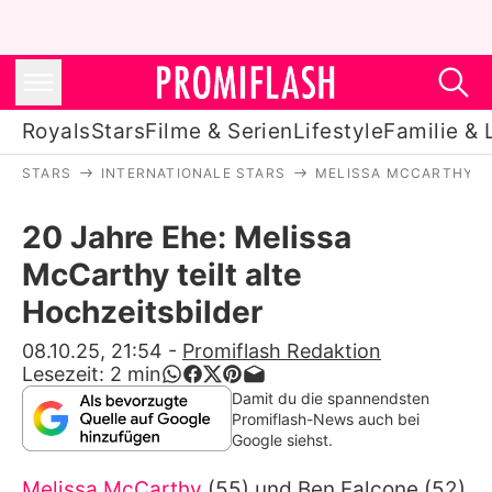
Royals
Stars
Filme & Serien
Lifestyle
Familie & 
STARS
INTERNATIONALE STARS
MELISSA MCCARTHY
Royals
20 Jahre Ehe: Melissa
Stars
McCarthy teilt alte
Filme & Serien
Hochzeitsbilder
Lifestyle
08.10.25, 21:54
-
Promiflash Redaktion
Lesezeit:
2
min
Familie & Liebe
Damit du die spannendsten
Promiflash-News auch bei
Promiflash Exklusiv
Google siehst.
Melissa McCarthy
(55) und
Ben Falcone
(52)