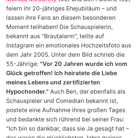
Alle Themen auf Promiflash
feiern ihr 20-jähriges Ehejubiläum – und
Jobs
lassen ihre Fans an diesem besonderen
Moment teilhaben! Die Schauspielerin,
App runterladen
bekannt aus "Brautalarm", teilte auf
Team
Instagram
ein emotionales Hochzeitsfoto aus
dem Jahr 2005. Unter dem Bild schrieb die
Redaktionelle Richtlinien
55-Jährige:
"Vor 20 Jahren wurde ich vom
Impressum
Glück getroffen! Ich heiratete die Liebe
meines Lebens und zertifizierten
Datenschutzerklärung
Hypochonder."
Auch
Ben
, der ebenfalls als
Nutzungsbedingungen
Schauspieler und Comedian bekannt ist,
Utiq verwalten
postete eine Aufnahme ihres großen Tages
und bedankte sich rührend bei seiner Frau:
"Ich bin so dankbar, dass sie Ja gesagt hat –
das waren die glücklichsten Jahre meines