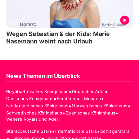
Wegen Sebastian & der Kids: Marie
Nasemann weint nach Urlaub
News Themen im Überblick
•
•
Royals
:
Britisches Königshaus
Deutscher Adel
•
•
Dänisches Königshaus
Fürstenhaus Monaco
•
•
Niederländisches Königshaus
Norwegisches Königshaus
•
•
Schwedisches Königshaus
Spanisches Königshaus
Weitere Royals und Adel
•
•
Stars
:
Deutsche Stars
Internationale Stars
Schlagerstars
•
•
•
•
Tierische Stars
TikTok Stars
Sport Stars