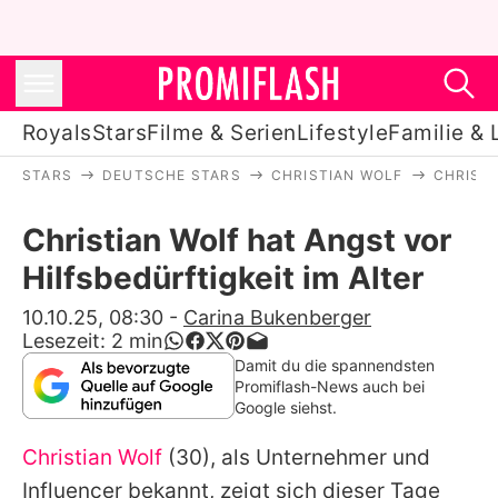
Royals
Stars
Filme & Serien
Lifestyle
Familie & 
STARS
DEUTSCHE STARS
CHRISTIAN WOLF
CHRISTI
Royals
Christian Wolf hat Angst vor
Stars
Hilfsbedürftigkeit im Alter
Filme & Serien
10.10.25, 08:30
-
Carina Bukenberger
Lesezeit:
2
min
Lifestyle
Damit du die spannendsten
Promiflash-News auch bei
Familie & Liebe
Google siehst.
Promiflash Exklusiv
Christian Wolf
(30), als Unternehmer und
Influencer bekannt, zeigt sich dieser Tage