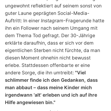
Alle Themen auf Promiflash
ungewohnt reflektiert auf seinem sonst von
guter Laune geprägten Social-Media-
Jobs
Auftritt: In einer
Instagram
-Fragerunde hatte
App runterladen
ihn ein Follower nach seinem Umgang mit
Team
dem Thema Tod gefragt. Der 30-Jährige
erklärte daraufhin, dass er sich vor dem
Redaktionelle Richtlinien
eigentlichen Sterben nicht fürchte, da man
Impressum
diesen Moment ohnehin nicht bewusst
erlebe. Stattdessen offenbarte er eine
Datenschutzerklärung
andere Sorge, die ihn umtreibt:
"Viel
Nutzungsbedingungen
schlimmer finde ich den Gedanken, dass
man abbaut – dass meine Kinder mich
Utiq verwalten
irgendwann 'alt' erleben und ich auf ihre
Hilfe angewiesen bin."