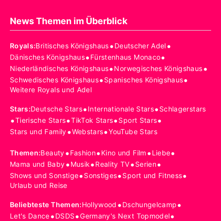
News Themen im Überblick
•
•
Royals
:
Britisches Königshaus
Deutscher Adel
•
•
Dänisches Königshaus
Fürstenhaus Monaco
•
•
Niederländisches Königshaus
Norwegisches Königshaus
•
•
Schwedisches Königshaus
Spanisches Königshaus
Weitere Royals und Adel
•
•
Stars
:
Deutsche Stars
Internationale Stars
Schlagerstars
•
•
•
•
Tierische Stars
TikTok Stars
Sport Stars
•
•
Stars und Family
Webstars
YouTube Stars
•
•
•
•
Themen
:
Beauty
Fashion
Kino und Film
Liebe
•
•
•
•
Mama und Baby
Musik
Reality TV
Serien
•
•
•
Shows und Sonstige
Sonstiges
Sport und Fitness
Urlaub und Reise
•
•
Beliebteste Themen
:
Hollywood
Dschungelcamp
•
•
•
Let's Dance
DSDS
Germany's Next Topmodel