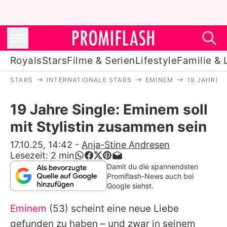
Royals
Stars
Filme & Serien
Lifestyle
Familie & 
STARS
INTERNATIONALE STARS
EMINEM
19 JAHRE 
Royals
19 Jahre Single: Eminem soll
Stars
mit Stylistin zusammen sein
Filme & Serien
17.10.25, 14:42
-
Anja-Stine Andresen
Lesezeit:
2
min
Lifestyle
Damit du die spannendsten
Promiflash-News auch bei
Familie & Liebe
Google siehst.
Promiflash Exklusiv
Eminem
(53) scheint eine neue Liebe
gefunden zu haben – und zwar in seinem